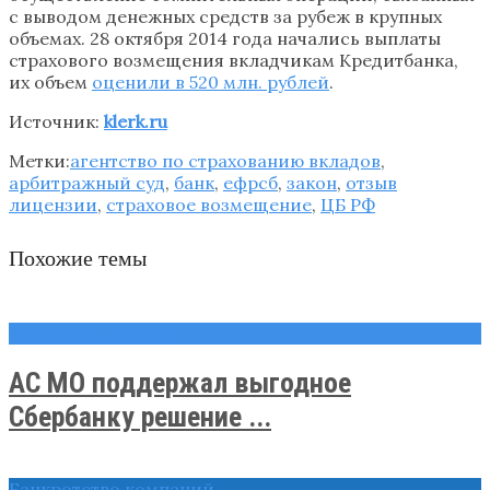
с выводом денежных средств за рубеж в крупных
объемах. 28 октября 2014 года начались выплаты
страхового возмещения вкладчикам Кредитбанка,
их объем
оценили в 520 млн. рублей
.
Источник:
klerk.ru
Метки:
агентство по страхованию вкладов
,
арбитражный суд
,
банк
,
ефрсб
,
закон
,
отзыв
лицензии
,
страховое возмещение
,
ЦБ РФ
Похожие темы
Правовые вопросы
АС МО поддержал выгодное
Сбербанку решение ...
Банкротство компаний