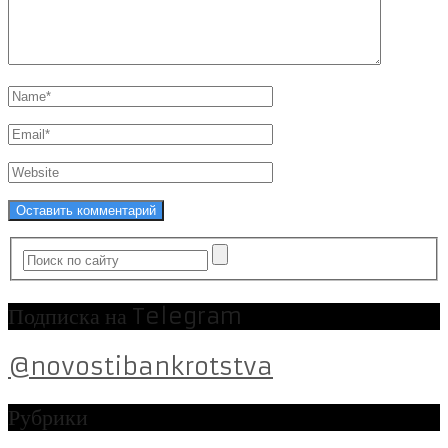
Подписка на Telegram
@novostibankrotstva
Рубрики