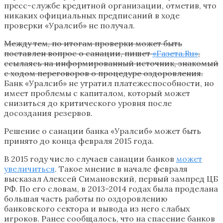
пресс-службе кредитной организации, отметив, что
никаких официальных предписаний в ходе
проверки «Уралсиб» не получал.
Между тем, по итогам проверки может быть
поставлен вопрос о санации, пишет
«Газета.Ru»
,
ссылаясь на информированный источник, знакомый
с ходом переговоров о процедуре оздоровления.
Банк «Уралсиб» не утратил платежеспособности, но
имеет проблемы с капиталом, который может
снизиться до критического уровня после
досоздания резервов.
Решение о санации банка «Уралсиб» может быть
принято до конца февраля 2015 года.
В 2015 году число случаев санации банков
может
увеличиться
. Такое мнение в начале февраля
высказал Алексей Симановский, первый зампред ЦБ
РФ. По его словам, в 2013-2014 годах была проделана
большая часть работы по оздоровлению
банковского сектора и вывода из него слабых
игроков. Ранее сообщалось, что на спасение банков