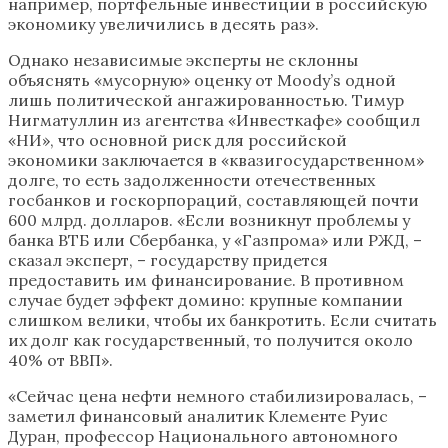
например, портфельные инвестиции в российскую
экономику увеличились в десять раз».
Однако независимые эксперты не склонны
объяснять «мусорную» оценку от Moody’s одной
лишь политической ангажированностью. Тимур
Нигматуллин из агентства «Инвесткафе» сообщил
«НИ», что основной риск для российской
экономики заключается в «квазигосударственном»
долге, то есть задолженности отечественных
госбанков и госкорпораций, составляющей почти
600 млрд. долларов. «Если возникнут проблемы у
банка ВТБ или Сбербанка, у «Газпрома» или РЖД, –
сказал эксперт, – государству придется
предоставить им финансирование. В противном
случае будет эффект домино: крупные компании
слишком велики, чтобы их банкротить. Если считать
их долг как государственный, то получится около
40% от ВВП».
«Сейчас цена нефти немного стабилизировалась, –
заметил финансовый аналитик Клементе Руис
Дуран, профессор Национального автономного