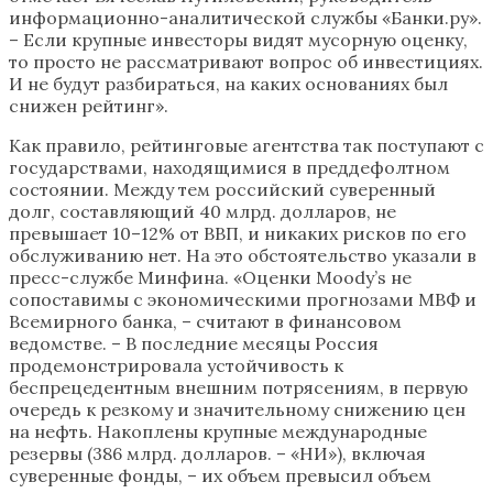
информационно-аналитической службы «Банки.ру».
– Если крупные инвесторы видят мусорную оценку,
то просто не рассматривают вопрос об инвестициях.
И не будут разбираться, на каких основаниях был
снижен рейтинг».
Как правило, рейтинговые агентства так поступают с
государствами, находящимися в преддефолтном
состоянии. Между тем российский суверенный
долг, составляющий 40 млрд. долларов, не
превышает 10–12% от ВВП, и никаких рисков по его
обслуживанию нет. На это обстоятельство указали в
пресс-службе Минфина. «Оценки Moody’s не
сопоставимы с экономическими прогнозами МВФ и
Всемирного банка, – считают в финансовом
ведомстве. – В последние месяцы Россия
продемонстрировала устойчивость к
беспрецедентным внешним потрясениям, в первую
очередь к резкому и значительному снижению цен
на нефть. Накоплены крупные международные
резервы (386 млрд. долларов. – «НИ»), включая
суверенные фонды, – их объем превысил объем