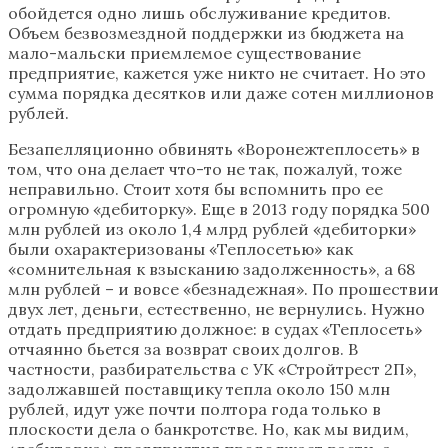
обойдется одно лишь обслуживание кредитов.
Объем безвозмездной поддержки из бюджета на
мало-мальски приемлемое существование
предприятие, кажется уже никто не считает. Но это
сумма порядка десятков или даже сотен миллионов
рублей.
Безапелляционно обвинять «Воронежтеплосеть» в
том, что она делает что-то не так, пожалуй, тоже
неправильно. Стоит хотя бы вспомнить про ее
огромную «дебиторку». Еще в 2013 году порядка 500
млн рублей из около 1,4 млрд рублей «дебиторки»
были охарактеризованы «Теплосетью» как
«сомнительная к взысканию задолженность», а 68
млн рублей – и вовсе «безнадежная». По прошествии
двух лет, деньги, естественно, не вернулись. Нужно
отдать предприятию должное: в судах «Теплосеть»
отчаянно бьется за возврат своих долгов. В
частности, разбирательства с УК «Стройтрест 2П»,
задолжавшей поставщику тепла около 150 млн
рублей, идут уже почти полтора года только в
плоскости дела о банкротстве. Но, как мы видим,