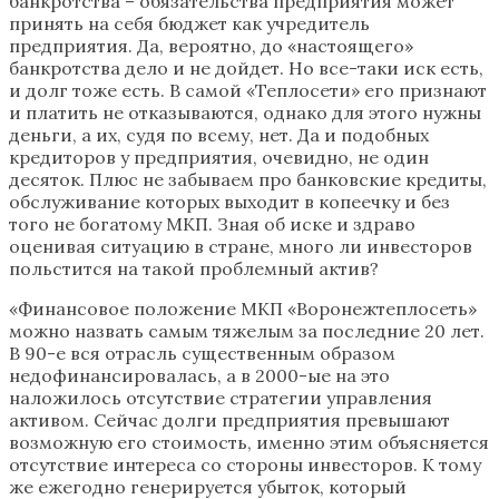
банкротства – обязательства предприятия может
принять на себя бюджет как учредитель
предприятия. Да, вероятно, до «настоящего»
банкротства дело и не дойдет. Но все-таки иск есть,
и долг тоже есть. В самой «Теплосети» его признают
и платить не отказываются, однако для этого нужны
деньги, а их, судя по всему, нет. Да и подобных
кредиторов у предприятия, очевидно, не один
десяток. Плюс не забываем про банковские кредиты,
обслуживание которых выходит в копеечку и без
того не богатому МКП. Зная об иске и здраво
оценивая ситуацию в стране, много ли инвесторов
польстится на такой проблемный актив?
«Финансовое положение МКП «Воронежтеплосеть»
можно назвать самым тяжелым за последние 20 лет.
В 90-е вся отрасль существенным образом
недофинансировалась, а в 2000-ые на это
наложилось отсутствие стратегии управления
активом. Сейчас долги предприятия превышают
возможную его стоимость, именно этим объясняется
отсутствие интереса со стороны инвесторов. К тому
же ежегодно генерируется убыток, который