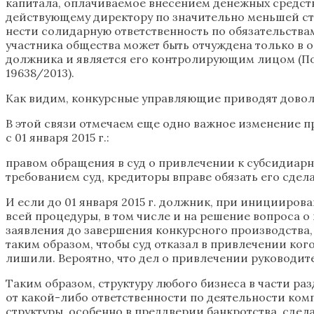
капитала, оплачиваемое внесением денежных средств
действующему директору по значительно меньшей ст
нести солидарную ответственность по обязательства
участника общества может быть отчуждена только в 
должника и является его контролирующим лицом (Пос
19638/2013).
Как видим, конкурсные управляющие приводят довол
В этой связи отмечаем еще одно важное изменение п
с 01 января 2015 г.:
правом обращения в суд о привлечении к субсидиарн
требованием суд, кредиторы вправе обязать его сдел
И если до 01 января 2015 г. должник, при иницииров
всей процедуры, в том числе и на решение вопроса 
заявления до завершения конкурсного производства, 
таким образом, чтобы суд отказал в привлечении ког
лишили. Вероятно, что дел о привлечении руководит
Таким образом, структуру любого бизнеса в части р
от какой-либо ответственности по деятельности ком
структуры, особенно в преддверии банкротства, сдел