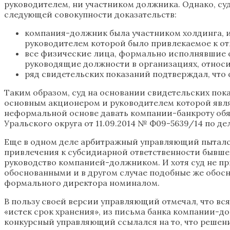
руководителем, ни участником должника. Однако, су
следующей совокупности доказательств:
компания-должник была участником холдинга, из
руководителем которой было привлекаемое к от
все физические лица, формально исполнявшие 
руководящие должности в организациях, относи
ряд свидетельских показаний подтверждал, что
Таким образом, суд на основании свидетельских пока
основным акционером и руководителем которой явля
неформальной основе давать компании-банкроту обяз
Уральского округа от 11.09.2014 № Ф09-5639/14 по де
Еще в одном деле арбитражный управляющий пытался
привлечения к субсидиарной ответственности бывшег
руководство компанией-должником. И хотя суд не п
обоснованными и в другом случае подобные же обос
формального директора номиналом.
В пользу своей версии управляющий отмечал, что вс
«истек срок хранения», из письма банка компании-до
конкурсный управляющий ссылался на то, что решени