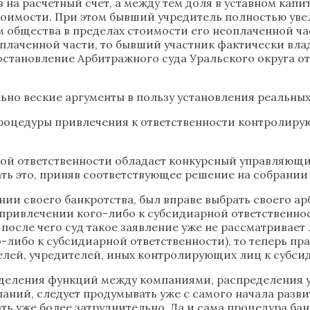
 на расчетный счет, а между тем доля в уставном ка
оимости. При этом бывший учредитель полностью увел
м общества в пределах стоимости его неоплаченной ч
оплаченной части, то бывший участник фактически вла
тановление Арбитражного суда Уральского округа от 
ьно веские аргументы в пользу установления реальны
роцедуры привлечения к ответственности контролирую
ой ответственности обладает конкурсный управляющий.
ать это, приняв соответствующее решение на собрании
ании своего банкротства, был вправе выбрать своего 
о привлечении кого-либо к субсидиарной ответственно
после чего суд такое заявление уже не рассматривает
о-либо к субсидиарной ответственности), то теперь п
елей, учредителей, иных контролирующих лиц к субси
азделения функций между компаниями, распределения 
паний, следует продумывать уже с самого начала раз
ать уже более затруднительно. Да и сама процедура ба