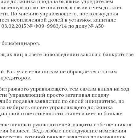
питале должника продана бывшим учредителем
иченную долю не оплатил, в связи с чем должен
асти. По мнению управляющего, поскольку доля
деет неоплаченной долей в уставном капитале
03.02.2015 № Ф09-9983/14 по делу № А50-
х бенефициаров.
щих лиц в свете нововведений закона о банкротстве
 В случае если он сам не обращается с таким
 кредиторов.
арбитражного управляющего, тем самым влияя на ход
сти (управляющий просто затягивал подачу
 либо подавал заявление по своей инициативе, но
рава избирать своего управляющего должника
диарной ответственности станет заметно больше.
участников и руководителей, защиты собственников
вития бизнеса. Ведь любые последующие изменения
нкротства, которой раньше зачастую пользовались