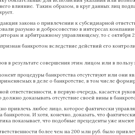
него влияние. Таким образом, в круг данных лиц подп
рует.
я редакция закона о привлечении к субсидиарной отве
али разумно и добросовестно в интересах компании-
торам и арбитражному управляющему, то с октября 201
к признан банкротом вследствие действий его контр
в в результате совершения этим лицом или в пользу 
 момент процедуры банкротства отсутствуют или они яв
применяемых в деле о банкротстве, в том числе форми
ой ответственности, в первую очередь, касается руко
 должно доказывать отсутствие своей вины в банкрот
но привлечь любое лицо, которое фактически управля
банкротом. И хотя, конечно, доказать, что фактическ
ктика показывает, что подобные прецеденты уже имеют
ответственности более чем на 200 млн руб. было привл