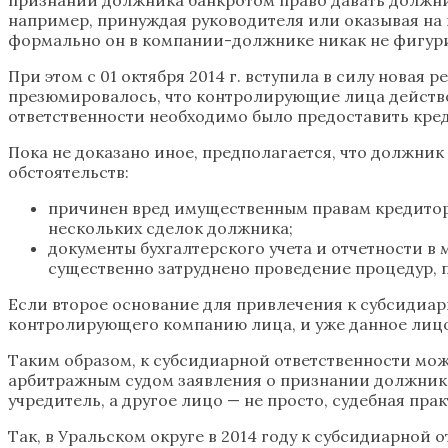
например, принуждая руководителя или оказывая на 
формально он в компании-должнике никак не фигури
При этом с 01 октября 2014 г. вступила в силу нова
презюмировалось, что контролирующие лица действов
ответственности необходимо было предоставить креди
Пока не доказано иное, предполагается, что должни
обстоятельств:
причинен вред имущественным правам кредиторо
нескольких сделок должника;
документы бухгалтерского учета и отчетности в
существенно затруднено проведение процедур, 
Если второе основание для привлечения к субсидиарн
контролирующего компанию лица, и уже данное лицо
Таким образом, к субсидиарной ответственности мож
арбитражным судом заявления о признании должника 
учредитель, а другое лицо — не просто, судебная пра
Так, в Уральском округе в 2014 году к субсидиарной 