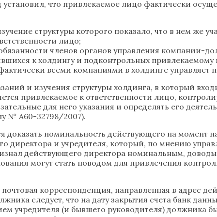
д установил, что привлекаемое лицо фактически осущ
учение структуры которого показало, что в нем же уч
ветственности лицо;
обязанности членов органов управления компании-дол
вшихся к холдингу и подконтрольных привлекаемому к
 фактически всеми компаниями в холдинге управляет п
заний и изучения структуры холдинга, в который вход
ется привлекаемое к ответственности лицо, контроли
ательные для него указания и определять его деятел
лу № А60-32798/2007).
 доказать номинальность действующего на момент на
о директора и учредителя, который, по мнению управ
ризнал действующего директора номинальным, доводы
нования могут стать поводом для привлечения контро
я почтовая корреспонденция, направленная в адрес де
лжника следует, что на дату закрытия счета банк данн
ем учредителя (и бывшего руководителя) должника б