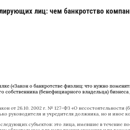
олирующих лиц: чем банкротство компан
ылке («Закон о банкротстве физлиц: что нужно поменят
о собственника (бенефициарного владельца) бизнеса д
н от 26.10. 2002 г. № 127-ФЗ «О несостоятельности (б
ько руководителя и учредителя должника, но и иное 
едующих субъектов: это лица, имевшие в течение пос
ку обязательные для исполнения указания или возмож