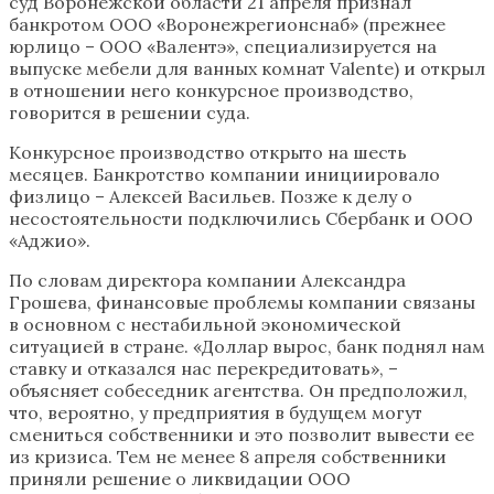
суд Воронежской области 21 апреля признал
банкротом ООО «Воронежрегионснаб» (прежнее
юрлицо – ООО «Валентэ», специализируется на
выпуске мебели для ванных комнат Valente) и открыл
в отношении него конкурсное производство,
говорится в решении суда.
Конкурсное производство открыто на шесть
месяцев. Банкротство компании инициировало
физлицо – Алексей Васильев. Позже к делу о
несостоятельности подключились Сбербанк и ООО
«Аджио».
По словам директора компании Александра
Грошева, финансовые проблемы компании связаны
в основном с нестабильной экономической
ситуацией в стране. «Доллар вырос, банк поднял нам
ставку и отказался нас перекредитовать», –
объясняет собеседник агентства. Он предположил,
что, вероятно, у предприятия в будущем могут
смениться собственники и это позволит вывести ее
из кризиса. Тем не менее 8 апреля собственники
приняли решение о ликвидации ООО