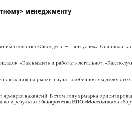
стному» менеджменту
инимательства «Свое дело — твой успех». Основная ч
ощадок: «Как выжить и работать легально», «Как полу
новых ниш на рынке, научат особенностям делового со
т ярмарка вакансий. В этом году ярмарка ориентирова
ько в результате
банкротства НПО «Мостовик»
за «бор