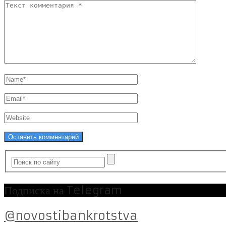
Подписка на Telegram
@novostibankrotstva