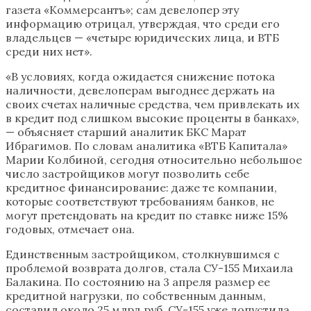
газета «Коммерсантъ»; сам девелопер эту
информацию отрицал, утверждая, что среди его
владельцев — «четыре юридических лица, и ВТБ
среди них нет».
«В условиях, когда ожидается снижение потока
наличности, девелоперам выгоднее держать на
своих счетах наличные средства, чем привлекать их
в кредит под слишком высокие проценты в банках»,
— объясняет старший аналитик БКС Марат
Ибрагимов. По словам аналитика «ВТБ Капитала»
Марии Колбиной, сегодня относительно небольшое
число застройщиков могут позволить себе
кредитное финансирование: даже те компании,
которые соответствуют требованиям банков, не
могут претендовать на кредит по ставке ниже 15%
годовых, отмечает она.
Единственным застройщиком, столкнувшимся с
проблемой возврата долгов, стала СУ-155 Михаила
Балакина. По состоянию на 3 апреля размер ее
кредитной нагрузки, по собственным данным,
составил около 25 млрд руб. СУ-155 уже допустила