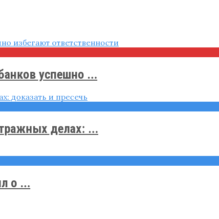
анков успешно ...
ражных делах: ...
 о ...