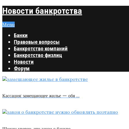
Новости банкротства
Menu
Банки
Правовые вопросы
Банкротство компаний
Банкротство физлиц
Новости
Форум
Кассация: замещающее жилье — обя …
Шохин уверен, что закон о банкро …