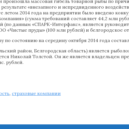
ии произошла массовая гибель товарной рыбы по прич
результате «внезапного и непредвиденного воздейств
те летом 2014 года на предприятии было введено кон
мпания» (сумма требований составляет 44,2 млн рубле
й (по данным «СПАРК-Интерфакс», является руководите
ОО «Чистые пруды» (100 млн рублей) и белгородское от
 по состоянию на середину октября 2014 года составля
кий район, Белгородская область) является рыболовс
тся Николай Толстой. Он же является владельцем пре
с. рублей.
ость
,
страховые компании