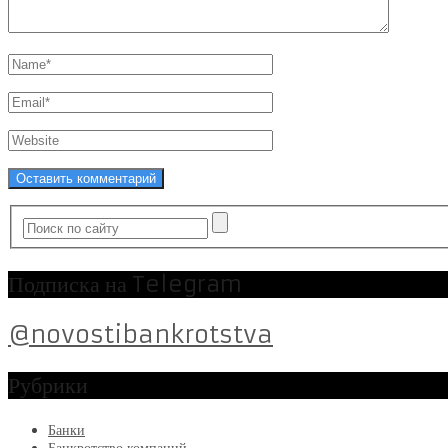
Подписка на Telegram
@novostibankrotstva
Рубрики
Банки