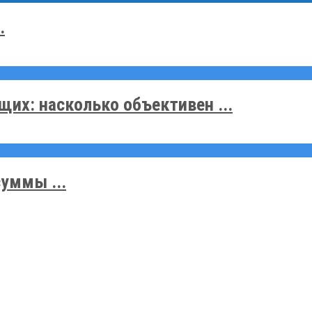
.
их: насколько объективен ...
уммы ...