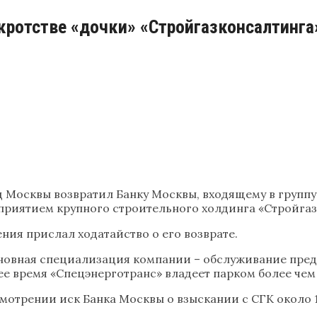
кротстве «дочки» «Стройгазконсалтинга
 Москвы возвратил Банку Москвы, входящему в группу
приятием крупного строительного холдинга «Стройгазк
ния прислал ходатайство о его возврате.
Основная специализация компании – обслуживание пре
е время «Спецэнерготранс» владеет парком более чем 
мотрении иск Банка Москвы о взыскании с СГК около 1