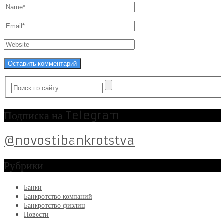
Подписка на Telegram
@novostibankrotstva
Рубрики
Банки
Банкротство компаний
Банкротство физлиц
Новости