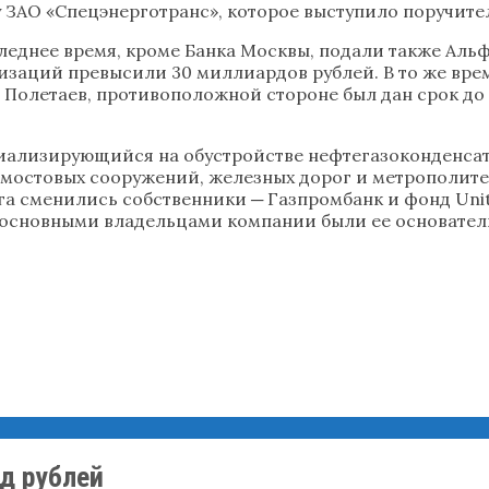
у ЗАО «Спецэнерготранс», которое выступило поручит
леднее время, кроме Банка Москвы, подали также Аль
изаций превысили 30 миллиардов рублей. В то же вре
 Полетаев, противоположной стороне был дан срок до
циализирующийся на обустройстве нефтегазоконденса
 мостовых сооружений, железных дорог и метрополитен
га сменились собственники ─ Газпромбанк и фонд Unit
 основными владельцами компании были ее основател
д рублей