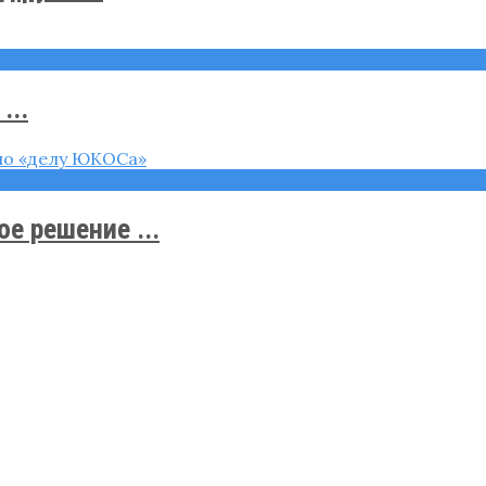
...
е решение ...