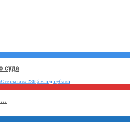
о суда
..