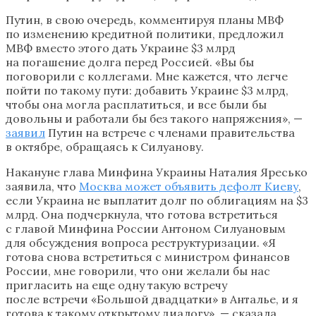
Путин, в свою очередь, комментируя планы МВФ
по изменению кредитной политики, предложил
МВФ вместо этого дать Украине $3 млрд
на погашение долга перед Россией. «Вы бы
поговорили с коллегами. Мне кажется, что легче
пойти по такому пути: добавить Украине $3 млрд,
чтобы она могла расплатиться, и все были бы
довольны и работали бы без такого напряжения», —
заявил
Путин на встрече с членами правительства
в октябре, обращаясь к Силуанову.
Накануне глава Минфина Украины Наталия Яресько
заявила, что
Москва может объявить дефолт Киеву
,
если Украина не выплатит долг по облигациям на $3
млрд. Она подчеркнула, что готова встретиться
с главой Минфина России Антоном Силуановым
для обсуждения вопроса реструктуризации. «Я
готова снова встретиться с министром финансов
России, мне говорили, что они желали бы нас
пригласить на еще одну такую встречу
после встречи «Большой двадцатки» в Анталье, и я
готова к такому открытому диалогу», — сказала