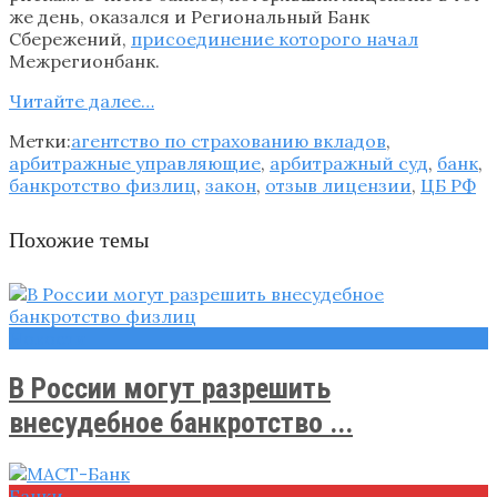
же день, оказался и Региональный Банк
Сбережений,
присоединение которого начал
Межрегионбанк.
Читайте далее…
Метки:
агентство по страхованию вкладов
,
арбитражные управляющие
,
арбитражный суд
,
банк
,
банкротство физлиц
,
закон
,
отзыв лицензии
,
ЦБ РФ
Похожие темы
Новости
В России могут разрешить
внесудебное банкротство ...
Банки