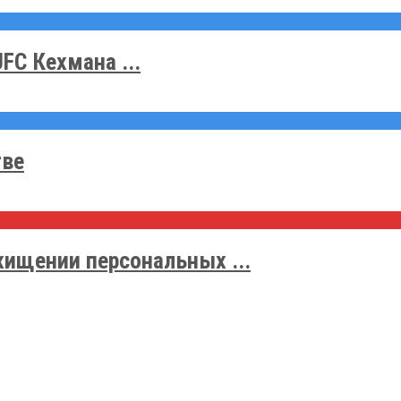
FC Кехмана ...
тве
ищении персональных ...