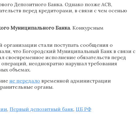
вого Депозитного Банка. Однако позже АСВ,
ательств перед кредиторами, в связи с чем осенью
кого Муниципального Банка
. Конкурсным
ой организации стали поступать сообщения о
чали, что Богородский Муниципальный Банк в связи с
ал своевременное исполнение обязательств перед
х операций, неоднократно нарушал требования
ных объемах.
ение
не передало
временной администрации
хранительные органы.
зии
,
Первый депозитный банк
,
ЦБ РФ