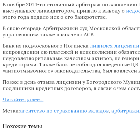
В ноябре 2014-го столичный арбитраж по заявлению
выступавшее ликвидатором, пришло к выводу о
недо
этого года подало иск о его банкротстве.
В свою очередь Арбитражный суд Московской област
управляющим также назначено АСВ.
Банк из подмосковного Ногинска
лишился лицензии
непроведении ею платежей и неисполнении обязатель
неудовлетворительным качеством активов, не генер
кредиторами. Также банк не соблюдал введенные ЦБ
«антиотмывочного» законодательства, был вовлечен 
Позже в день отзыва лицензии у Богородского Муни
подлинники кредитных договоров, в связи с чем сос
Читайте далее…
Метки:
агентство по страхованию вкладов
,
арбитражн
Похожие темы