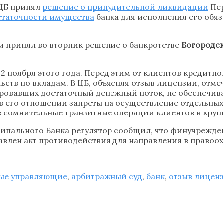
 ЦБ принял
решение о принудительной ликвидации
Пер
статочности имущества
банка для исполнения его обяз
и принял во вторник решение о банкротстве
Богородс
2 ноября этого года. Перед этим от клиентов кредитн
ств по вкладам. В ЦБ, объясняя отзыв лицензии, отме
ировавших достаточный денежный поток, не обеспечив
 в его отношении запреты на осуществление отдельны
в сомнительные транзитные операции клиентов в круп
ципального Банка регулятор сообщил, что финучрежд
тавлен акт противодействия для направления в правоо
ые управляющие
,
арбитражный суд
,
банк
,
отзыв лицен