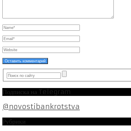
Подписка на Telegram
@novostibankrotstva
Рубрики