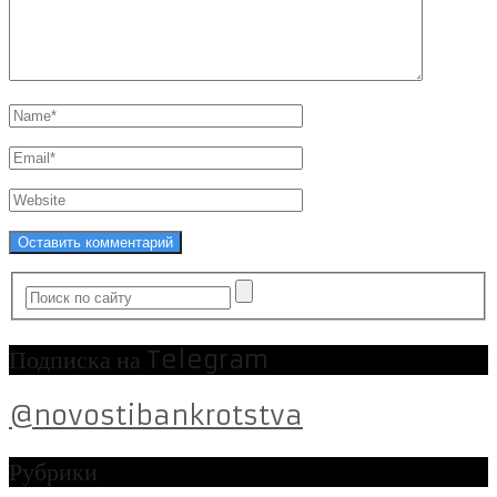
Подписка на Telegram
@novostibankrotstva
Рубрики