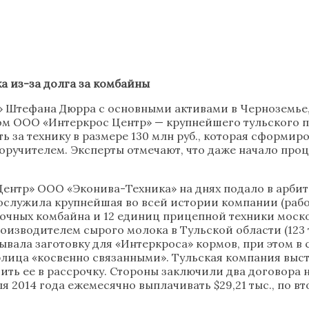
а из-за долга за комбайны
» Штефана Дюрра с основными активами в Черноземье
том ООО «Интеркрос Центр» — крупнейшего тульского 
 за технику в размере 130 млн руб., которая сформир
поручителем. Эксперты отмечают, что даже начало про
нтр» ООО «Эконива-Техника» на днях подало в арбитра
служила крупнейшая во всей истории компании (работа
орочных комбайна и 12 единиц прицепной техники мос
изводителем сырого молока в Тульской области (123 т
вывала заготовку для «Интеркроса» кормов, при этом 
рлица «косвенно связанными». Тульская компания выс
ь ее в рассрочку. Стороны заключили два договора на п
я 2014 года ежемесячно выплачивать $29,21 тыс., по в