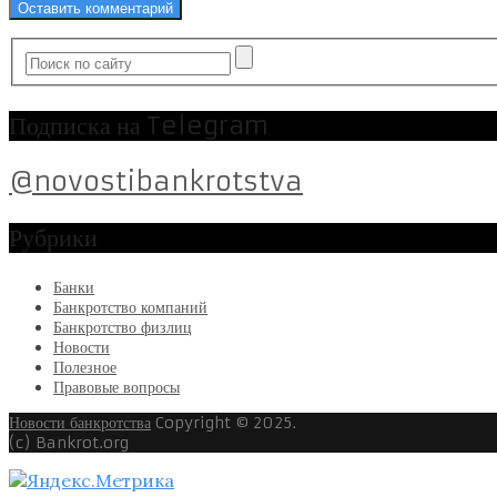
Подписка на Telegram
@novostibankrotstva
Рубрики
Банки
Банкротство компаний
Банкротство физлиц
Новости
Полезное
Правовые вопросы
Новости банкротства
Copyright © 2025.
(c) Bankrot.org