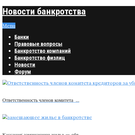
Новости банкротства
Menu
Банки
Правовые вопросы
Банкротство компаний
Банкротство физлиц
Новости
Форум
Ответственность членов комитета …
Кассация: замещающее жилье — обя …