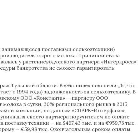
, занимающееся поставками сельхозтехники)
производителя сырого молока. Причиной стала
овалась у растениеводческого партнера «Интеркроса»
цедуры банкротства не сможет гарантировать
ж Тульской области. В «Экониве» пояснили „Ъ“, что
ет с 1994 года) задолженность за сельхозтехнику. В
ковскому ООО «Константа» — партнеру ООО
 молока в сутки, 30% регионального рынка в 2015
в самой компании, по данным «СПАРК-Интерфакс»,
тупила для своего партнера поручителем по оплате
оставку техники — на $467,43 тыс. и на €959,73 тыс.
торому — €59,98 тыс. Окончательным сроком оплаты