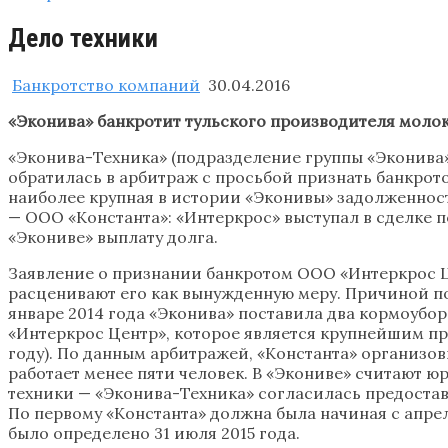
Дело техники
Банкротство компаний
30.04.2016
«Эконива» банкротит тульского производителя молок
«Эконива-Техника» (подразделение группы «Эконива
обратилась в арбитраж с просьбой признать банкро
наиболее крупная в истории «Эконивы» задолженность
— ООО «Константа»: «Интеркрос» выступал в сделке 
«Экониве» выплату долга.
Заявление о признании банкротом ООО «Интеркрос Це
расценивают его как вынужденную меру. Причиной по
январе 2014 года «Эконива» поставила два кормоуб
«Интеркрос Центр», которое является крупнейшим про
году). По данным арбитражей, «Константа» организо
работает менее пяти человек. В «Экониве» считают ю
техники — «Эконива-Техника» согласилась предоставит
По первому «Константа» должна была начиная с апрел
было определено 31 июля 2015 года.