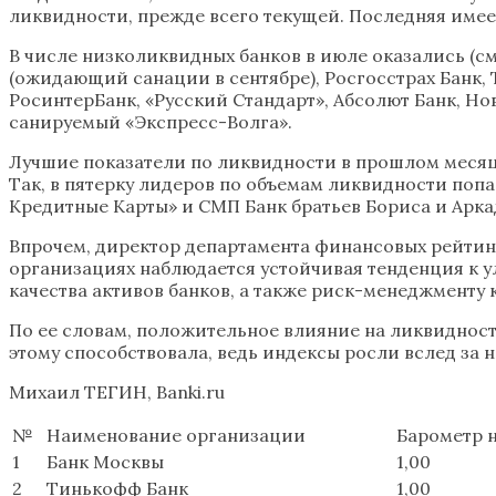
ликвидности, прежде всего текущей. Последняя имее
В числе низколиквидных банков в июле оказались (см
(ожидающий санации в сентябре), Росгосстрах Банк,
РосинтерБанк, «Русский Стандарт», Абсолют Банк, Нов
санируемый «Экспресс-Волга».
Лучшие показатели по ликвидности в прошлом месяц
Так, в пятерку лидеров по объемам ликвидности поп
Кредитные Карты» и СМП Банк братьев Бориса и Арка
Впрочем, директор департамента финансовых рейтинг
организациях наблюдается устойчивая тенденция к у
качества активов банков, а также риск-менеджменту 
По ее словам, положительное влияние на ликвидност
этому способствовала, ведь индексы росли вслед за 
Михаил ТЕГИН, Banki.ru
№
Наименование организации
Барометр на
1
Банк Москвы
1,00
2
Тинькофф Банк
1,00