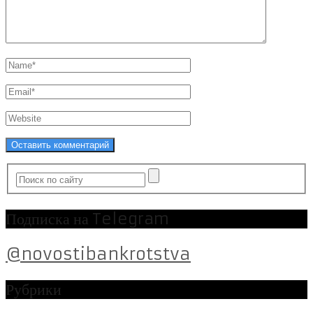
Подписка на Telegram
@novostibankrotstva
Рубрики