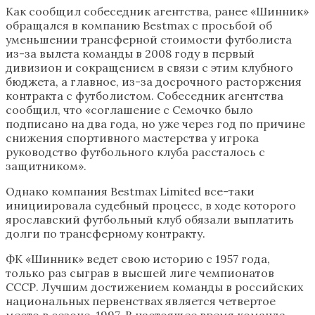
Как сообщил собеседник агентства, ранее «Шинник»
обращался в компанию Bestmax c просьбой об
уменьшении трансферной стоимости футболиста
из-за вылета команды в 2008 году в первый
дивизион и сокращением в связи с этим клубного
бюджета, а главное, из-за досрочного расторжения
контракта с футболистом. Собеседник агентства
сообщил, что «соглашение с Семочко было
подписано на два года, но уже через год по причине
снижения спортивного мастерства у игрока
руководство футбольного клуба рассталось с
защитником».
Однако компания Bestmax Limited все-таки
инициировала судебный процесс, в ходе которого
ярославский футбольный клуб обязали выплатить
долги по трансферному контракту.
ФК «Шинник» ведет свою историю с 1957 года,
только раз сыграв в высшей лиге чемпионатов
СССР. Лучшим достижением команды в российских
национальных первенствах является четвертое
место в сезоне-1997. В настоящее время команда