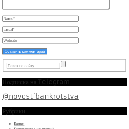
Подписка на Telegram
@novostibankrotstva
Рубрики
Банки