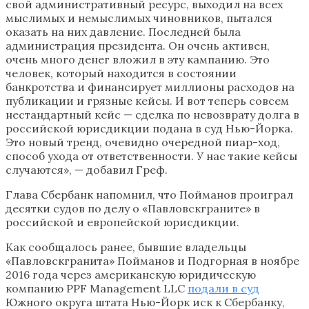
свой административный ресурс, выходил на всех
мыслимых и немыслимых чиновников, пытался
оказать на них давление. Последней была
администрация президента. Он очень активен,
очень много денег вложил в эту кампанию. Это
человек, который находится в состоянии
банкротства и финансирует миллионы расходов на
публикации и грязные кейсы. И вот теперь совсем
нестандартный кейс — сделка по невозврату долга в
российской юрисдикции подана в суд Нью-Йорка.
Это новый тренд, очевидно очередной пиар-ход,
способ ухода от ответственности. У нас такие кейсы
случаются», — добавил Греф.
Глава Сбербанк напомнил, что Пойманов проиграл
десятки судов по делу о «Павловскграните» в
российской и европейской юрисдикции.
Как сообщалось ранее, бывшие владельцы
«Павловскгранита» Пойманов и Подгорная в ноябре
2016 года через американскую юридическую
компанию PPF Management LLC
подали в суд
Южного округа штата Нью-Йорк иск к Сбербанку,