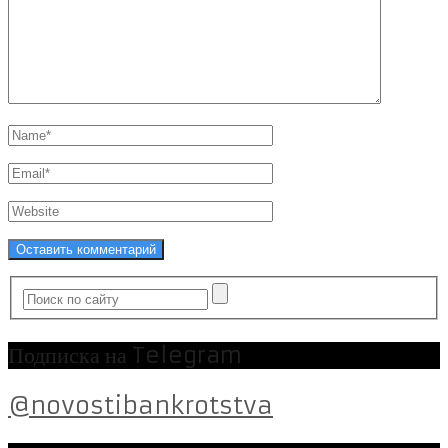
Подписка на Telegram
@novostibankrotstva