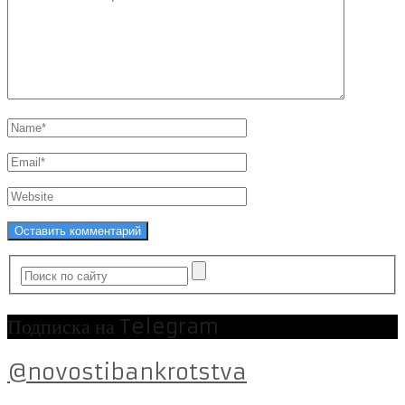
Подписка на Telegram
@novostibankrotstva