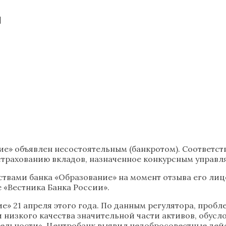
м
ие» объявлен несостоятельным (банкротом). Соответ
 страхованию вкладов, назначенное конкурсным управ
твами банка «Образование» на момент отзыва его лице
 «Вестника Банка России».
е» 21 апреля этого года. По данным регулятора, проб
 низкого качества значительной части активов, обус
ельности». Центробанк выявил недобросовестные дейс