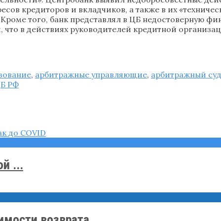
есов кредиторов и вкладчиков, а также в их «техниче
Кроме того, банк представлял в ЦБ недостоверную фи
ли, что в действиях руководителей кредитной организ
зование
,
арбитражные управляющие
,
арбитражный су
Б РФ
й ...
мости возврата ...