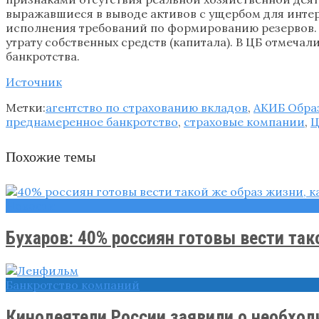
выражавшиеся в выводе активов с ущербом для интер
исполнения требований по формированию резервов. 
утрату собственных средств (капитала). В ЦБ отмеча
банкротства.
Источник
Метки:
агентство по страхованию вкладов
,
АКИБ Обра
преднамеренное банкротство
,
страховые компании
,
Ц
Похожие темы
Новости
Бухаров: 40% россиян готовы вести тако
Банкротство компаний
Кинодеятели России заявили о необходи