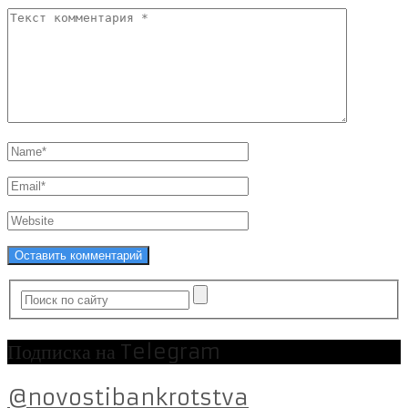
Подписка на Telegram
@novostibankrotstva