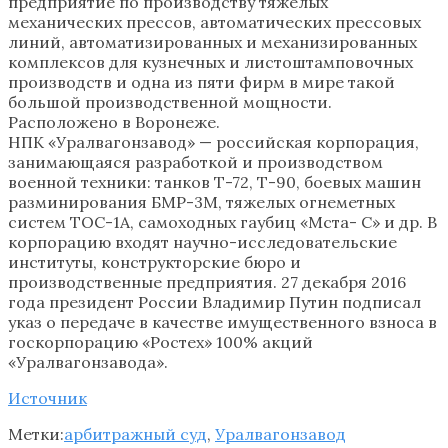
предприятие по производству тяжелых
механических прессов, автоматических прессовых
линий, автоматизированных и механизированных
комплексов для кузнечных и листоштамповочных
производств и одна из пяти фирм в мире такой
большой производственной мощности.
Расположено в Воронеже.
НПК «Уралвагонзавод» — российская корпорация,
занимающаяся разработкой и производством
военной техники: танков Т-72, Т-90, боевых машин
разминирования БМР-3М, тяжелых огнеметных
систем ТОС-1А, самоходных гаубиц «Мста- С» и др. В
корпорацию входят научно-исследовательские
институты, конструкторские бюро и
производственные предприятия. 27 декабря 2016
года президент России Владимир Путин подписал
указ о передаче в качестве имущественного взноса в
госкорпорацию «Ростех» 100% акций
«Уралвагонзавода».
Источник
Метки:
арбитражный суд
,
Уралвагонзавод