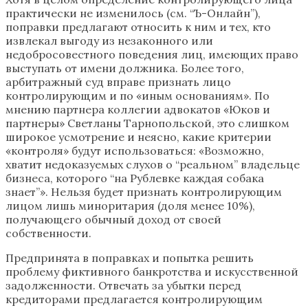
практически не изменилось (см. “Ъ-Онлайн”),
поправки предлагают относить к ним и тех, кто
извлекал выгоду из незаконного или
недобросовестного поведения лиц, имеющих право
выступать от имени должника. Более того,
арбитражный суд вправе признать лицо
контролирующим и по «иным основаниям». По
мнению партнера коллегии адвокатов «Юков и
партнеры» Светланы Тарнопольской, это слишком
широкое усмотрение и неясно, какие критерии
«контроля» будут использоваться: «Возможно,
хватит недоказуемых слухов о “реальном” владельце
бизнеса, которого “на Рублевке каждая собака
знает”». Нельзя будет признать контролирующим
лицом лишь миноритария (доля менее 10%),
получающего обычный доход от своей
собственности.
Предпринята в поправках и попытка решить
проблему фиктивного банкротства и искусственной
задолженности. Отвечать за убытки перед
кредиторами предлагается контролирующим