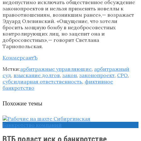
недопустимо исключать общественное обсуждение
законопроектов и нельзя применять новеллы к
правоотношениям, возникшим ранее»,— возражает
Эдуард Олевинский. «Ощущение, что хотели
бросить мощную бомбу в недобросовестных
контролирующих лиц, но зацепит она и
добросовестных»,— говорит Светлана
Тарнопольская.
КоммерсантЪ
Метки:
арбитражные управляющие
,
арбитражный
суд
,
взыскание долгов
,
закон
,
законопроект
,
СРО
,
субсидиарная ответственность
,
фиктивное
банкротство
Похожие темы
Банкротство компаний
ВТБ подаст иск о банкротстве