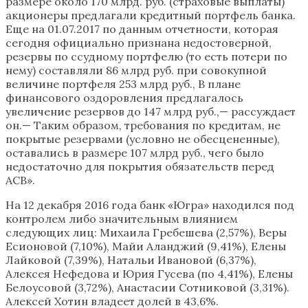
размере около 170 млрд. руб. (страховые выплаты)
акционеры предлагали кредитный портфель банка.
Еще на 01.07.2017 по данным отчетности, которая
сегодня официально признана недостоверной,
резервы по ссудному портфелю (то есть потери по
нему) составляли 86 млрд руб. при совокупной
величине портфеля 253 млрд руб., В плане
финансового оздоровления предлагалось
увеличение резервов до 147 млрд руб.,— рассуждает
он.— Таким образом, требования по кредитам, не
покрытые резервами (условно не обесцененные),
оставались в размере 107 млрд руб., чего было
недостаточно для покрытия обязательств перед
АСВ».
На 12 декабря 2016 года банк «Югра» находился под
контролем либо значительным влиянием
следующих лиц: Михаила Гребешева (2,57%), Веры
Есионовой (7,10%), Майи Аланджий (9,41%), Елены
Лайковой (7,39%), Натальи Ивановой (6,37%),
Алексея Нефедова и Юрия Гусева (по 4,41%), Елены
Белоусовой (3,72%), Анастасии Сотниковой (3,31%).
Алексей Хотин владеет долей в 43,6%.