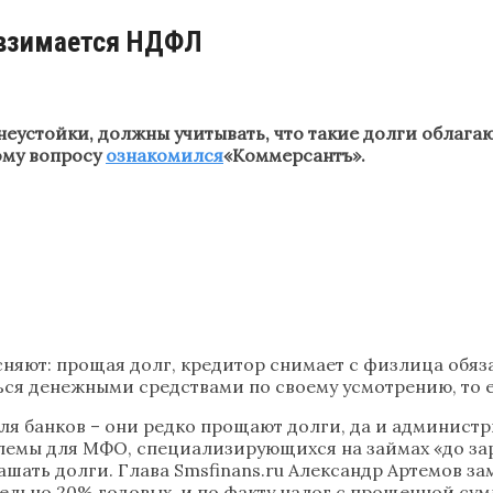
 взимается НДФЛ
стойки, должны учитывать, что такие долги облагаю
ому вопросу
ознакомился
«Коммерсантъ».
няют: прощая долг, кредитор снимает с физлица обяза
ся денежными средствами по своему усмотрению, то е
я банков – они редко прощают долги, да и администр
блемы для МФО, специализирующихся на займах «до за
шать долги. Глава Smsfinans.ru Александр Артемов за
тельно 20% годовых, и по факту налог с прощенной сум