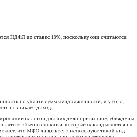
тся НДФЛ по ставке 13%, поскольку они считаются
нность по уплате суммы задолженности, и у того,
сть возникает доход.
ирование налогов для них дело привычное, убеждены
рплаты»: обычно санкции, которые накладываются на
мечает, что МФО чаще всего используют такой вид
мы составляет меньше, чем траты на отправку