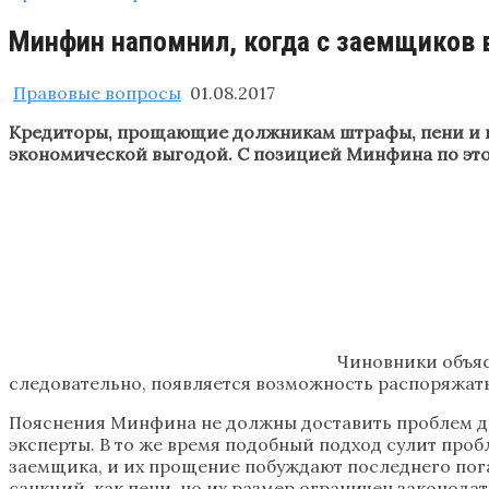
Минфин напомнил, когда с заемщиков
Правовые вопросы
01.08.2017
Кредиторы, прощающие должникам штрафы, пени и неу
экономической выгодой. С позицией Минфина по эт
Чиновники объяс
следовательно, появляется возможность распоряжать
Пояснения Минфина не должны доставить проблем дл
эксперты. В то же время подобный подход сулит про
заемщика, и их прощение побуждают последнего пога
санкций, как пени, но их размер ограничен законода