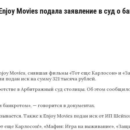
joy Movies подала заявление в суд о б
joy Movies, снявшая фильмы «Тот еще Карлосон» и «За
 подан иск на сумму 321 тысяча рублей.
ротстве в Арбитражный суд столицы. Об этом сообщил
банкротом», — говорится в документах.
вается. Также к Enjoy Movies подан иск от ИП Шейхов 
т еще Карлосон!», «Мафия: Игра на выживание», «Защи