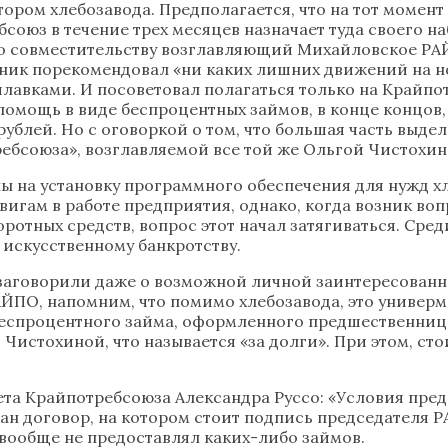
ром хлебозавода. Предполагается, что на тот момент
бсоюз в течение трех месяцев назначает туда своего н
По совместительству возглавляющий Михайловское РА
ник порекомендовал «ни каких лишних движений на нов
лавками. И посоветовал полагаться только на Крайпо
помощь в виде беспроцентных займов, в конце концов
блей. Но с оговоркой о том, что большая часть выделе
бсоюза», возглавляемой все той же Ольгой Чистохин
 на установку программного обеспечения для нужд хле
игам в работе предприятия, однако, когда возник воп
отных средств, вопрос этот начал затягиваться. Ср
 искусственному банкротству.
аговорили даже о возможной личной заинтересованн
ПО, напомним, что помимо хлебозавода, это универма
еспроцентного займа, оформленного предшественницей
Чистохиной, что называется «за долги». При этом, сто
ета Крайпотребсоюза Александра Руссо: «Условия пре
ан договор, на котором стоит подпись председателя Р
 вообще не предоставлял каких-либо займов.