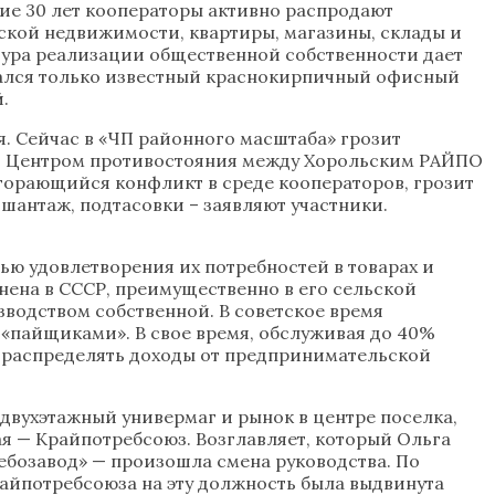
ние 30 лет кооператоры активно распродают
еской недвижимости, квартиры, магазины, склады и
цедура реализации общественной собственности дает
стался только известный краснокирпичный офисный
.
. Сейчас в «ЧП районного масштаба» грозит
а. Центром противостояния между Хорольским РАЙПО
горающийся конфликт в среде кооператоров, грозит
шантаж, подтасовки – заявляют участники.
ью удовлетворения их потребностей в товарах и
нена в СССР, преимущественно в его сельской
зводством собственной. В советское время
«пайщиками». В свое время, обслуживая до 40%
о распределять доходы от предпринимательской
двухэтажный универмаг и рынок в центре поселка,
я — Крайпотребсоюз. Возглавляет, который Ольга
ебозавод» — произошла смена руководства. По
йпотребсоюза на эту должность была выдвинута