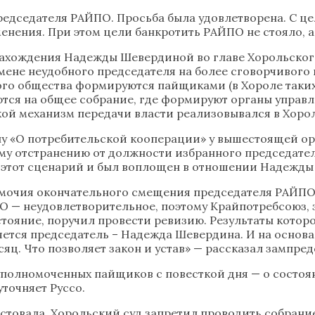
редседателя РАЙПО. Просьба была удовлетворена. С ц
енения. При этом цели банкротить РАЙПО не стояло, 
 о нахождения Надежды Шевердиной во главе Хорольско
не неудобного председателя на более сговорчивого и
го общества формируются пайщиками (в Хороле таких 
ются на общее собрание, где формируют органы управ
акой механизм передачи власти реализовывался в Хор
ону «О потребительской кооперации» у вышестоящей о
у отстранению от должности избранного председател
, этот сценарий и был воплощен в отношении Надежд
омочия окончательного смещения председателя РАЙПО
 — неудовлетворительное, поэтому Крайпотребсоюз, з
стояние, поручил провести ревизию. Результаты кото
ляется председатель – Надежда Шевердина. И на осно
яц. Что позволяет закон и устав» — рассказал зампред
 уполномоченных пайщиков с повесткой дня — о состо
уточняет Руссо.
товала, Хорольский суд запретил проводить собрание