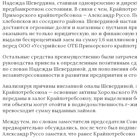
Надежда Шевердина, ставшая одновременно и директо
предбанкротном состоянии. В связи с чем, Крайпотре
Приморского крайпотребсоюза — Александр Руссо. 
хлебопеков из соседнего района. Шевердиной настав
достаются огромные долги и магазины с пустыми при
оказывать не только юридическую, но и финансовую 
выдали беспроцентный заем на сумму 1,6 миллионов ру
перед ООО «Уссурийское ОТБ Приморского крайпотре
Остальные средства преимущественно были затрачены
руководства привела к определенным позитивным сдв
по словам Надежды Шевердиной, для пополнения обор
незаинтересованности в развитии предприятия и его
Анализируя причины внезапной опалы Шевердиной, з
Крайпотребсоюза — основные активы Хорольского РАЙ
переданы в залог Крайпотребсоюзу, при выделении б
эти объекты могут отойти в подведомственность г-жи 
превосходит сумму выданных займов.
Между тем, по словам заместителя председателя Сов
предварительно обсуждались, после чего был подпис
Александр Руссо заметил, что ранее Крайпотребсоюз