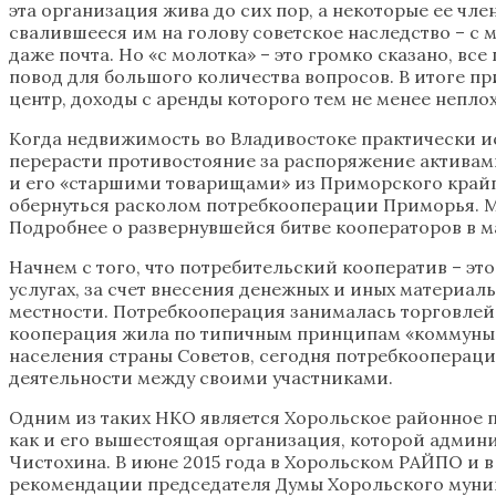
эта организация жива до сих пор, а некоторые ее чл
свалившееся им на голову советское наследство – с
даже почта. Но «с молотка» – это громко сказано, вс
повод для большого количества вопросов. В итоге п
центр, доходы с аренды которого тем не менее непл
Когда недвижимость во Владивостоке практически ис
перерасти противостояние за распоряжение актива
и его «старшими товарищами» из Приморского крайп
обернуться расколом потребкооперации Приморья. Ме
Подробнее о развернувшейся битве кооператоров в ма
Начнем с того, что потребительский кооператив – эт
услугах, за счет внесения денежных и иных материал
местности. Потребкооперация занималась торговлей,
кооперация жила по типичным принципам «коммуны»,
населения страны Советов, сегодня потребкооперац
деятельности между своими участниками.
Одним из таких НКО является Хорольское районное п
как и его вышестоящая организация, которой админ
Чистохина. В июне 2015 года в Хорольском РАЙПО и
рекомендации председателя Думы Хорольского муниц