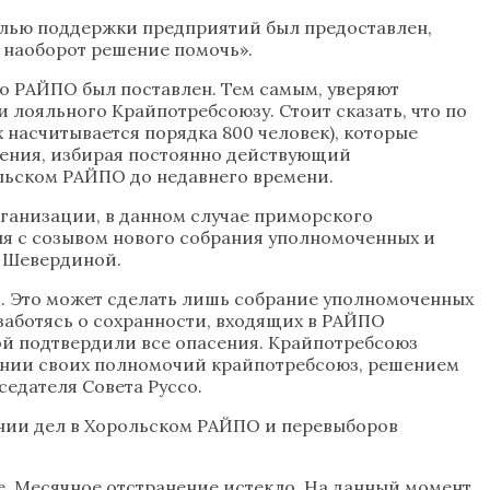
елью поддержки предприятий был предоставлен,
а наоборот решение помочь».
го РАЙПО был поставлен. Тем самым, уверяют
 лояльного Крайпотребсоюзу. Стоит сказать, что по
насчитывается порядка 800 человек), которые
ления, избирая постоянно действующий
ольском РАЙПО до недавнего времени.
рганизации, в данном случае приморского
я с созывом нового собрания уполномоченных и
ы Шевердиной.
. Это может сделать лишь собрание уполномоченных
аботясь о сохранности, входящих в РАЙПО
рой подтвердили все опасения. Крайпотребсоюз
вании своих полномочий крайпотребсоюз, решением
седателя Совета Руссо.
янии дел в Хорольском РАЙПО и перевыборов
. Месячное отстранение истекло. На данный момент