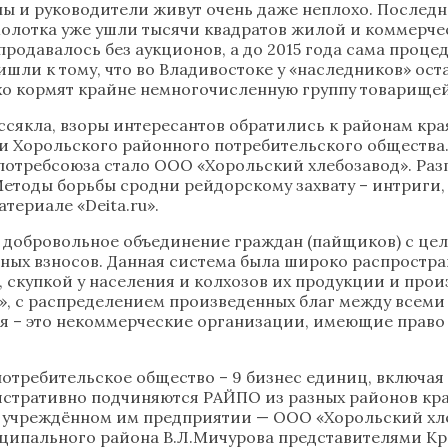
ены и руководители живут очень даже неплохо. Послед
 молотка уже ушли тысячи квадратов жилой и коммерч
е продавалось без аукционов, а до 2015 года сама про
ришли к тому, что во Владивостоке у «наследников» о
охо кормят крайне немногочисленную группу товарищей
сякла, взоры интересантов обратились к районам края
ми Хорольского районного потребительского обществ
отребсоюза стало ООО «Хорольский хлебозавод». Раз
тоды борьбы сродни рейдорскому захвату – интриги, 
териале «Deita.ru».
о добровольное объединение граждан (пайщиков) с цел
ьных взносов. Данная система была широко распростра
 скупкой у населения и колхозов их продукции и прои
 с распределением произведенных благ между всеми 
ия – это некоммерческие организации, имеющие прав
отребительское общество – 9 бизнес единиц, включая 
истративно подчиняются РАЙПО из разных районов кра
 в учреждённом им предприятии — ООО «Хорольский хл
ипального района В.Л.Мичурова представителями Кра