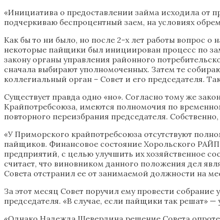
«Инициатива о предоставлении займа исходила от п
подчеркиваю беспроцентный заем, на условиях обрем
Как бы то ни было, но после 2-х лет работы вопрос
некоторые пайщики был инициирован процесс по заме
закону органы управления районного потребительско
сначала выбирают уполномоченных. Затем те собира
коллегиальный орган – Совет и его председателя. Т
Существует правда одно «но». Согласно тому же зак
Крайпотребсоюза, имеются полномочия по временном
повторного переизбрания председателя. Собственно
«У Приморского крайпотребсоюза отсутствуют полн
пайщиков. Финансовое состояние Хорольского РАЙПО
предприятий, с целью улучшить их хозяйственное со
считает, что виновником данного положения дел яв
Совета отстранил ее от занимаемой должности на мес
За этот месяц Совет поручил ему провести собрание
председателя. «В случае, если пайщики так решат» — 
«Однако Надежда Шевердина решение Совета опротес