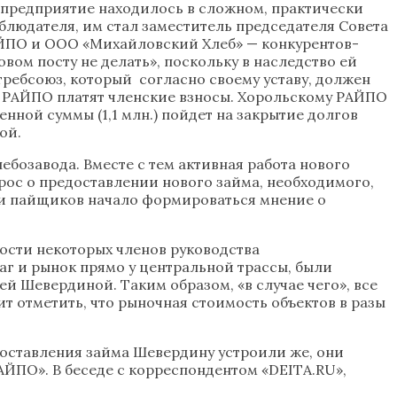
 предприятие находилось в сложном, практически
аблюдателя, им стал заместитель председателя Совета
ЙПО и ООО «Михайловский Хлеб» — конкурентов-
ом посту не делать», поскольку в наследство ей
требсоюз, который согласно своему уставу, должен
, РАЙПО платят членские взносы. Хорольскому РАЙПО
нной суммы (1,1 млн.) пойдет на закрытие долгов
ой.
бозавода. Вместе с тем активная работа нового
рос о предоставлении нового займа, необходимого,
еди пайщиков начало формироваться мнение о
ости некоторых членов руководства
г и рынок прямо у центральной трассы, были
 Шевердиной. Таким образом, «в случае чего», все
ит отметить, что рыночная стоимость объектов в разы
доставления займа Шевердину устроили же, они
АЙПО». В беседе с корреспондентом «DEITA.RU»,