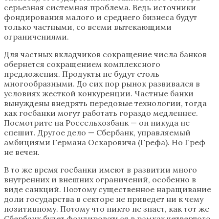
серьезная системная проблема. Ведь источники
фондирования малого и среднего бизнеса будут
только частными, со всеми вытекающими
ограничениями.
Для частных вкладчиков сокращение числа банков
обернется сокращением комплексного
предложения. Продукты не будут столь
многообразными. До сих пор рынок развивался в
условиях жесткой конкуренции. Частные банки
вынуждены внедрять передовые технологии, тогда
как госбанки могут работать гораздо медленнее.
Посмотрите на Россельхозбанк — он никуда не
спешит. Другое дело — Сбербанк, управляемый
амбициями Германа Оскаровича (Грефа). Но Греф
не вечен.
В то же время госбанки имеют в развитии много
внутренних и внешних ограничений, особенно в
виде санкций. Поэтому существенное наращивание
доли государства в секторе не приведет ни к чему
позитивному. Потому что никто не знает, как тот же
Сбербанк будет фондироваться в рамках четвертого