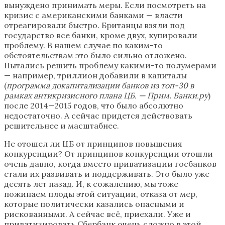
вынуждено принимать меры. Если посмотреть на
кризис с американскими банками — власти
отреагировали быстро. Британцы взяли под
государство все банки, кроме двух, купировали
проблему. В нашем случае по каким-то
обстоятельствам это было сильно отложено.
Пытались решить проблему какими-то полумерами
— например, триллион добавили в капиталы
(
программа докапитализации банков из топ-30 в
рамках антикризисного плана ЦБ. — Прим. Банки.ру
)
после 2014—2015 годов, что было абсолютно
недостаточно. А сейчас придется действовать
решительнее и масштабнее.
Не отошел ли ЦБ от принципов повышения
конкуренции? От принципов конкуренции отошли
очень давно, когда вместо приватизации госбанков
стали их развивать и поддерживать. Это было уже
десять лет назад. И, к сожалению, мы тоже
пожинаем плоды этой ситуации, отказа от мер,
которые политически казались опасными и
рискованными. А сейчас всё, приехали. Уже и
приватизировать Сбербанк очень сложно в этой