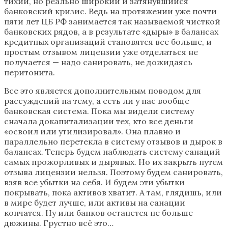
тихий, но реально широкий и затянувшийся
банковский кризис. Ведь на протяжении уже почти
пяти лет ЦБ РФ занимается так называемой чисткой
банковских рядов, а в результате «дыры» в балансах
кредитных организаций становятся все больше, и
простым отзывом лицензии уже отделаться не
получается — надо санировать, не дожидаясь
перитонита.
Все это является дополнительным поводом для
рассуждений на тему, а есть ли у нас вообще
банковская система. Пока мы видели систему
сначала докапитализации тех, кто все деньги
«освоил или утилизировал». Она плавно и
параллельно перетекла в систему отзывов и дырок в
балансах. Теперь будем наблюдать систему санаций
самых прожорливых и дырявых. Но их закрыть путем
отзыва лицензии нельзя. Поэтому будем санировать,
взяв все убытки на себя. И будем эти убытки
покрывать, пока активов хватит. А там, глядишь, или
в мире будет лучше, или активы на санации
кончатся. Ну или банков останется не больше
дюжины. Грустно всё это…