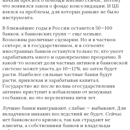
начали просить о помощи именно сейчас, потому
что появился закон о фонде консолидации. И ЦБ
взялся за проблемы, для которых раньше не было
инструмента.
В ближайшие годы в России останется 50—100
банков, а банковских групп — еще меньше.
Возможны различные сценарии. Но и в частном
секторе, и в государственном, и в сегменте
иностранных банков останутся только те, кто умеет
зарабатывать много и одновременно прозрачно. В
какой-то момент доля частных активов в банковской
системе может упасть до 10—12%, но затем будет
расти. Наиболее сильные частные банки будут
расти, привлекая и зарабатывая капитал.
Государство же после волны огосударствления
активно приступит к избавлению от ненужных
госбанков, но это перспектива пяти лет.
Лучшие банки выигрывают, слабые — выбывают. Для
вкладчиков никаких последствий не будет. Сейчас
нет банковского кризиса, так как страдают не
клиенты, а собственники банков и владельцы