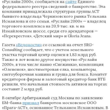
«Руслайн 2000», сообщается на
сайте
Единого
федерального реестра сведений о банкротстве. Эта
компания принадлежала структурам группы АСТ
бывшего владельца Черкизовского рынка Тельмана
Исмаилова и его семьи. «Руслайн 2000» — владелец
торгового комплекса на 20,9 тыс. кв. м на
Измайловском шоссе, среди его арендаторов —
«Перекресток», «Детский мир» и Gloria Jeans.
Газета
«Ведомости»
со ссылкой на отчет SRG-
Consulting сообщает, что с учетом земельного
участка торговый центр оценен в 1,83 млрд руб.
Также в лот вошло другое имущество «Руслайн
2000», в том числе панно «Снежинка», композиция
«Олененок», шестиметровая елка, компьютеры,
снегоуборочная машина и груша для бокса. Комитет
кредиторов фирмы и залоговый кредитор банк ВТБ
решили, что начальная стоимость активов на торгах
составит 2 млрд руб.
В октябре Арбитражный суд Москвы по заявлению
БМ-банка
признал
банкротом московское ООО
«Прага-АСТ», основанное Тельманом Исмаиловым. В