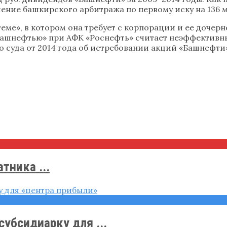
ение башкирского арбитража по первому иску на 136 м
теме», в котором она требует с корпорации и ее дочер
 «Башнефтью» при АФК «Роснефть» считает неэффектив
суда от 2014 года об истребовании акций «Башнефти» 
тника ...
убсидиарку для ...