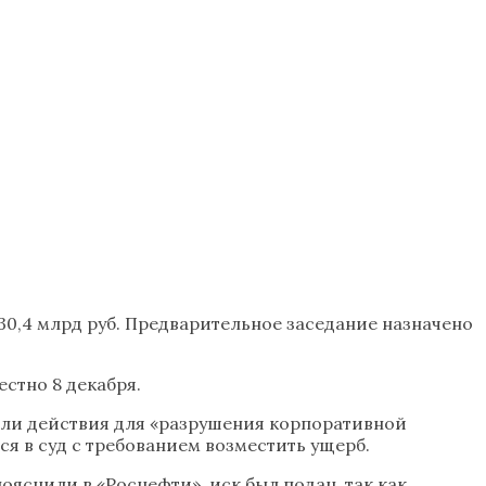
30,4 млрд руб. Предварительное заседание назначено
естно 8 декабря.
али действия для «разрушения корпоративной
я в суд с требованием возместить ущерб.
ояснили в «Роснефти», иск был подан, так как