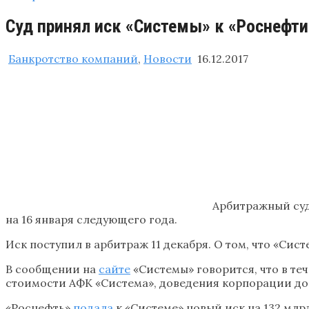
Суд принял иск «Системы» к «Роснефти
Банкротство компаний
,
Новости
16.12.2017
Арбитражный су
на 16 января следующего года.
Иск поступил в арбитраж 11 декабря. О том, что «Сис
В сообщении на
сайте
«Системы» говорится, что в т
стоимости АФК «Система», доведения корпорации до 
«Роснефть»
подала
к «Системе» новый иск на 132 млрд