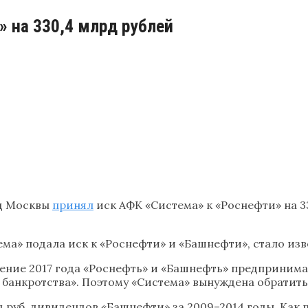
» на 330,4 млрд рублей
д Москвы
принял
иск АФК «Система» к «Роснефти» на 3
тема» подала иск к «Роснефти» и «Башнефти», стало изв
ечение 2017 года «Роснефть» и «Башнефть» предприним
банкротства». Поэтому «Система» вынуждена обратитьс
 руб. дивидендов «Башнефти» за 2009–2014 годы. Как п