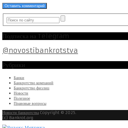
Подписка на Telegram
@novostibankrotstva
Рубрики
Банки
Банкротство компаний
Банкротство физлиц
Новости
Полезное
Правовые вопросы
Новости банкротства
Copyright © 2025.
(c) Bankrot.org