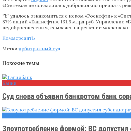
«Система» не согласилась добровольно признать реш
“Ъ” удалось ознакомиться с иском «Роснефти» к «Сис
87% акций «Башнефти», 131,6 млрд руб. Управление
недобросовестным, ссылаясь на решение московского 
КоммерсантЪ
Метки:
арбитражный суд
Похожие темы
Банки
Суд снова объявил банкротом банк сора
Новости
Злоупотребление формой: ВС допустил с