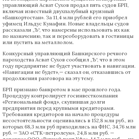
управляющий Асват Сухов продал пять судов БРП,
включая известный двухпалубный круизный
«Башкортостан». За 11,4 млн рублей его приобрел
уфимец Ильдус Кунафин. Новые владельцы судов
рассказали „Ъ“, что намерены использовать их как
по назначению, так и переоборудовать в гостиницы
или пустить на металлолом.
Конкурсный управляющий Башкирского речного
пароходства Асват Сухов сообщил „Ъ“, что в этом
году предприятие не будет участвовать в навигации.
«Навигации не будет»,— сказал он, отказавшись от
продолжения разговора на эту тему.
БРП признано банкротом в мае прошлого года.
Процедуру контролирует госинвесткомпания
«Региональный фонд», скупившая долги
предприятия перед крупными кредиторами.
Требования кредиторов на начало процедуры
несостоятельности оценивались в 152,8 млн руб., из
которых 68,3 млн руб приходились на ФНС, 34,76 млн
руб. — ЗАО «СТК-петролеум», 24,8 млн руб. —
дочернее ООО «Речной порт Уфа», 14,7 млн руб. — на