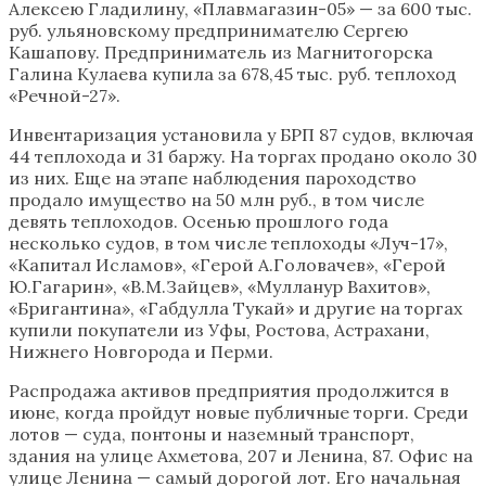
Алексею Гладилину, «Плавмагазин-05» — за 600 тыс.
руб. ульяновскому предпринимателю Сергею
Кашапову. Предприниматель из Магнитогорска
Галина Кулаева купила за 678,45 тыс. руб. теплоход
«Речной-27».
Инвентаризация установила у БРП 87 судов, включая
44 теплохода и 31 баржу. На торгах продано около 30
из них. Еще на этапе наблюдения пароходство
продало имущество на 50 млн руб., в том числе
девять теплоходов. Осенью прошлого года
несколько судов, в том числе теплоходы «Луч-17»,
«Капитал Исламов», «Герой А.Головачев», «Герой
Ю.Гагарин», «В.М.Зайцев», «Мулланур Вахитов»,
«Бригантина», «Габдулла Тукай» и другие на торгах
купили покупатели из Уфы, Ростова, Астрахани,
Нижнего Новгорода и Перми.
Распродажа активов предприятия продолжится в
июне, когда пройдут новые публичные торги. Среди
лотов — суда, понтоны и наземный транспорт,
здания на улице Ахметова, 207 и Ленина, 87. Офис на
улице Ленина — самый дорогой лот. Его начальная