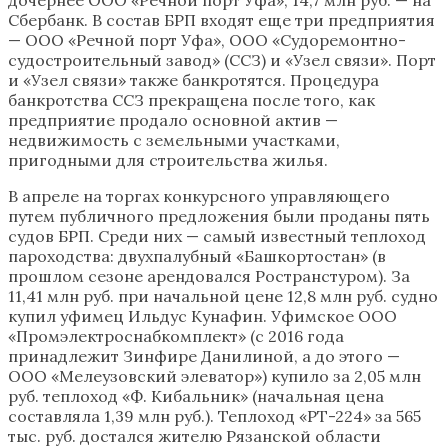
Сбербанк. В состав БРП входят еще три предприятия
— ООО «Речной порт Уфа», ООО «Судоремонтно-
судостроительный завод» (ССЗ) и «Узел связи». Порт
и «Узел связи» также банкротятся. Процедура
банкротства ССЗ прекращена после того, как
предприятие продало основной актив —
недвижимость с земельными участками,
пригодными для строительства жилья.
В апреле на торгах конкурсного управляющего
путем публичного предложения были проданы пять
судов БРП. Среди них — самый известный теплоход
пароходства: двухпалубный «Башкортостан» (в
прошлом сезоне арендовался Ространстуром). За
11,41 млн руб. при начальной цене 12,8 млн руб. судно
купил уфимец Ильдус Кунафин. Уфимское ООО
«Промэлектроснабкомплект» (с 2016 года
принадлежит Зинфире Данилиной, а до этого —
ООО «Мелеузовский элеватор») купило за 2,05 млн
руб. теплоход «Ф. Кибальник» (начальная цена
составляла 1,39 млн руб.). Теплоход «РТ-224» за 565
тыс. руб. достался жителю Рязанской области