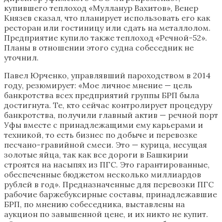
купившего теплоход «Мулланур Вахитов», Венер
Князев сказал, что планирует использовать его как
ресторан или гостиницу или сдать на металлолом.
Предприятие купило также теплоход «Речной-52».
Планы в отношении этого судна собеседник не
уточнил.
Павел Юрченко, управлявший пароходством в 2014
году, резюмирует: «Мое личное мнение — цель
банкротства всех предприятий группы БРП была
достигнута. Те, кто сейчас контролирует процедуру
банкротства, получили главный актив — речной порт
Уфы вместе с принадлежащими ему карьерами и
техникой, то есть бизнес по добыче и перевозке
песчано-гравийной смеси. Это — курица, несущая
золотые яйца, так как все дороги в Башкирии
строятся на насыпях из ПГС. Это гарантированные,
обеспеченные бюджетом несколько миллиардов
рублей в год». Предназначенные для перевозки ПГС
рабочие баржебуксирные составы, принадлежавшие
БРП, по мнению собеседника, выставлены на
аукцион по завышенной цене, и их никто не купит.