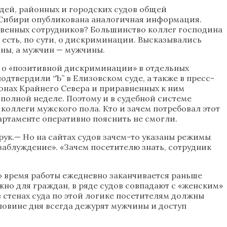
удей, районных и городских судов общей
и Сибири опубликована аналогичная информация.
ственных сотрудников? Большинство коллег господина
есть, по сути, о дискриминации. Высказывались
ны, а мужчин — мужчины.
 о «позитивной дискриминации» в отдельных
дтвердили “Ъ” в Елизовском суде, а также в пресс-
йонах Крайнего Севера и приравненных к ним
 полной неделе. Поэтому и в судебной системе
оллеги мужского пола. Кто и зачем потребовал этот
партаменте оперативно пояснить не смогли.
рук.— Но на сайтах судов зачем-то указаны режимы
 заблуждение». «Зачем посетителю знать, сотрудник
е» время работы ежедневно заканчивается раньше
жно для граждан, в ряде судов совпадают с «женским»
в стенах суда по этой логике посетителям должны
оловине дня всегда дежурят мужчины и доступ