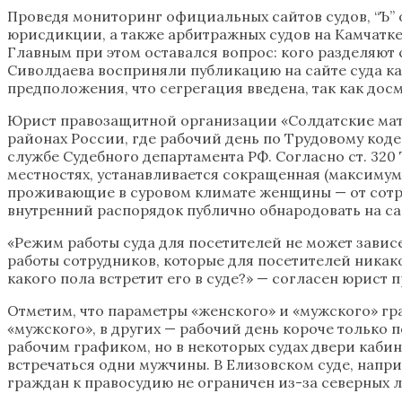
Проведя мониторинг официальных сайтов судов, “Ъ” 
юрисдикции, а также арбитражных судов на Камчатке
Главным при этом оставался вопрос: кого разделяют
Сиволдаева восприняли публикацию на сайте суда ка
предположения, что сегрегация введена, так как д
Юрист правозащитной организации «Солдатские мат
районах России, где рабочий день по Трудовому коде
службе Судебного департамента РФ. Согласно ст. 32
местностях, устанавливается сокращенная (максимум 
проживающие в суровом климате женщины — от сотруд
внутренний распорядок публично обнародовать на сай
«Режим работы суда для посетителей не может завис
работы сотрудников, которые для посетителей никако
какого пола встретит его в суде?» — согласен юрист
Отметим, что параметры «женского» и «мужского» гра
«мужского», в других — рабочий день короче только 
рабочим графиком, но в некоторых судах двери кабин
встречаться одни мужчины. В Елизовском суде, напри
граждан к правосудию не ограничен из-за северных л