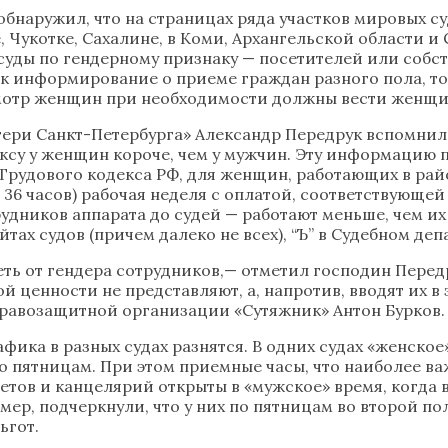
обнаружил, что на страницах ряда участков мировых с
, Чукотке, Сахалине, в Коми, Архангельской области 
 суды по гендерному признаку — посетителей или соб
к информирование о приеме граждан разного пола, то 
осмотр женщин при необходимости должны вести женщи
ери Санкт-Петербурга» Александр Передрук вспомнил
ксу у женщин короче, чем у мужчин. Эту информацию по
0 Трудового кодекса РФ, для женщин, работающих в ра
36 часов) рабочая неделя с оплатой, соответствующей
ников аппарата до судей — работают меньше, чем их к
тах судов (причем далеко не всех), “Ъ” в Судебном де
еть от гендера сотрудников,— отметил господин Перед
й ценности не представляют, а, напротив, вводят их в
 правозащитной организации «Сутяжник» Антон Бурков.
фика в разных судах разнятся. В одних судах «женско
по пятницам. При этом приемные часы, что наиболее ва
етов и канцелярий открыты в «мужское» время, когда 
мер, подчеркнули, что у них по пятницам во второй п
ьгот.