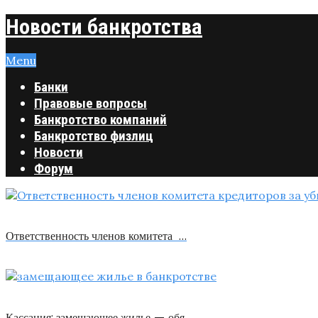
Новости банкротства
Menu
Банки
Правовые вопросы
Банкротство компаний
Банкротство физлиц
Новости
Форум
Ответственность членов комитета …
Кассация: замещающее жилье — обя …