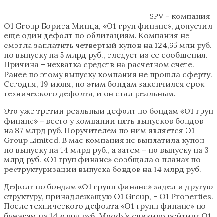
SPV – компания
О1 Group Бориса Минца, «О1 груп финанс», допустил
еще один дефолт по облигациям. Компания не
смогла заплатить четвертый купон на 124,65 млн руб.
по выпуску на 5 млрд руб., следует из ее сообщения.
Причина – нехватка средств на расчетном счете.
Ранее по этому выпуску компания не прошла оферту.
Сегодня, 19 июня, по этим бондам закончился срок
технического дефолта, и он стал реальным.
Это уже третий реальный дефолт по бондам «О1 груп
финанс» – всего у компании пять выпусков бондов
на 87 млрд руб. Поручителем по ним является О1
Group Limited. В мае компания не выплатила купон
по выпуску на 14 млрд руб., а затем – по выпуску на 3
млрд руб. «О1 груп финанс» сообщала о планах по
реструктуризации выпуска бондов на 14 млрд руб.
Дефолт по бондам «О1 групп финанс» задел и другую
структуру, принадлежащую O1 Group, – O1 Properties.
После технического дефолта «О1 групп финанс» по
бумагам на 14 млрд руб. Moody’s снизило рейтинг O1