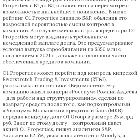
Properties с B1 до B3, оставив его на пересмотре с
возможностью дальнейшего понижения. В июне
рейтинг O1 Properties снизило S&P, объяснив это
возросшей вероятностью смены контроля в
компании. А в случае смены контроля кредиторы О1
Properties могут выдвинуть требование о
немедленной выплате долга. Это предусматривают
условия выпуска еврооблигаций на $350 млн с
погашением в 2021 г., а также по основной части
обеспеченных кредитов компании.
О1 Properties может перейти под контроль кипрской
Riverstretch Trading & Investments (RT&I),
рассказывали источники «Ведомостей». Эту
компанию нанял концерн «Россиум» Романа Авдеева
– для работы над структурированием сделки по
возврату средств после того, как подконтрольный
«Россиуму» Московский кредитный банк (МКБ)
передал концерну долг O1 Group в размере 25 млрд
руб. Залог по этому долгу – контрольный пакет
акций О1 Properties, пишут аналитики S&P.
Заложены 62,5%, указывало агентство Moody’s, а