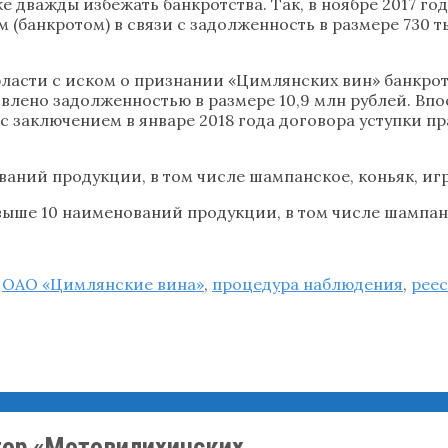
е дважды избежать банкротства. Так, в ноябре 2017 г
(банкротом) в связи с задолженность в размере 730 ты
 области с иском о признании «Цимлянских вин» банк
овлено задолженностью в размере 10,9 млн рублей. Вп
с заключением в январе 2018 года договора уступки пр
аний продукции, в том числе шампанское, коньяк, игр
ыше 10 наименований продукции, в том числе шампанс
,
ОАО «Цимлянские вина»
,
процедура наблюдения
,
реес
ор «Мотовилихинских ...