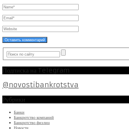
Подписка на Telegram
@novostibankrotstva
Рубрики
Банки
Банкротство компаний
Банкротство физлиц
Новости