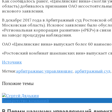
Как сообщалось ранее, «Цимлянские вина» смогли уж
область) добивалось признания ОАО несостоятельным 
искового заявления.
В декабре 2017 года в Арбитражный суд Ростовской
Московская область). Исковое заявление было обусл
«Региональная корпорация развития» («РКР») в связи 
на заводе процедуры наблюдения.
ОАО «Цимлянские вина» выпускает более 60 наименов
«Ростовский комбинат шампанских вин» выпускает св
Источник
Метки:
арбитражные управляющие
,
арбитражный суд
Похожие темы
Банкротство компаний
В Перми назначен управляющий директ