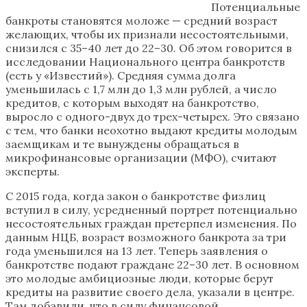
Потенциальные
банкроты становятся моложе — средний возраст
желающих, чтобы их признали несостоятельными,
снизился с 35–40 лет до 22–30. Об этом говорится в
исследовании Национального центра банкротств
(есть у «Известий»). Средняя сумма долга
уменьшилась с 1,7 млн до 1,3 млн рублей, а число
кредитов, с которым выходят на банкротство,
выросло с одного-двух до трех-четырех. Это связано
с тем, что банки неохотно выдают кредиты молодым
заемщикам и те вынуждены обращаться в
микрофинансовые организации (МФО), считают
эксперты.
С 2015 года, когда закон о банкротстве физлиц
вступил в силу, усредненный портрет потенциально
несостоятельных граждан претерпел изменения. По
данным НЦБ, возраст возможного банкрота за три
года уменьшился на 13 лет. Теперь заявления о
банкротстве подают граждане 22–30 лет. В основном
это молодые амбициозные люди, которые берут
кредиты на развитие своего дела, указали в центре.
Там добавили, что в силу финансовой