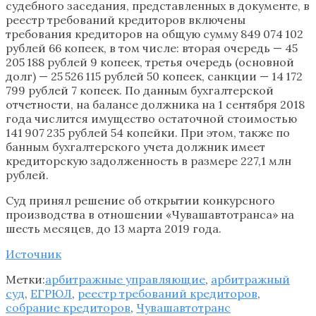
судебного заседания, представленных в документе, в
реестр требований кредиторов включены
требования кредиторов на общую сумму 849 074 102
рублей 66 копеек, в том числе: вторая очередь — 45
205 188 рублей 9 копеек, третья очередь (основной
долг) — 25 526 115 рублей 50 копеек, санкции — 14 172
799 рублей 7 копеек. По данным бухгалтерской
отчетности, на балансе должника на 1 сентября 2018
года числится имущество остаточной стоимостью
141 907 235 рублей 54 копейки. При этом, также по
банным бухгалтерского учета должник имеет
кредиторскую задолженность в размере 227,1 млн
рублей.
Суд принял решение об открытии конкурсного
производства в отношении «Чувашавтотранса» на
шесть месяцев, до 13 марта 2019 года.
Источник
Метки:
арбитражные управляющие
,
арбитражный
суд
,
ЕГРЮЛ
,
реестр требований кредиторов
,
собрание кредиторов
,
Чувашавтотранс