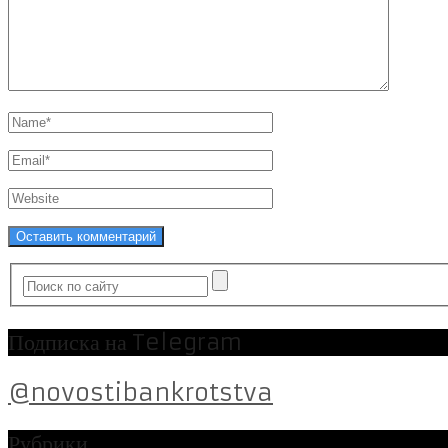
Подписка на Telegram
@novostibankrotstva
Рубрики