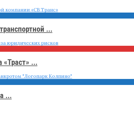
транспортной ...
 «Траст» ...
 ...