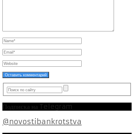
Подписка на Telegram
@novostibankrotstva