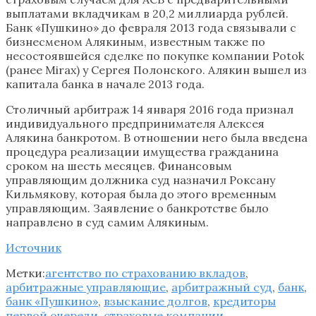
выплатами вкладчикам в 20,2 миллиарда рублей.
Банк «Пушкино» до февраля 2013 года связывали с
бизнесменом Алякиным, известным также по
несостоявшейся сделке по покупке компании Potok
(ранее Mirax) у Сергея Полонского. Алякин вышел из
капитала банка в начале 2013 года.
Столичный арбитраж 14 января 2016 года признал
индивидуального предпринимателя Алексея
Алякина банкротом. В отношении него была введена
процедура реализации имущества гражданина
сроком на шесть месяцев. Финансовым
управляющим должника суд назначил Роксану
Кильмякову, которая была до этого временным
управляющим. Заявление о банкротстве было
направлено в суд самим Алякиным.
Источник
Метки:
агентство по страхованию вкладов
,
арбитражные управляющие
,
арбитражный суд
,
банк
,
банк «Пушкино»
,
взыскание долгов
,
кредиторы
первой очереди
,
страховые компании