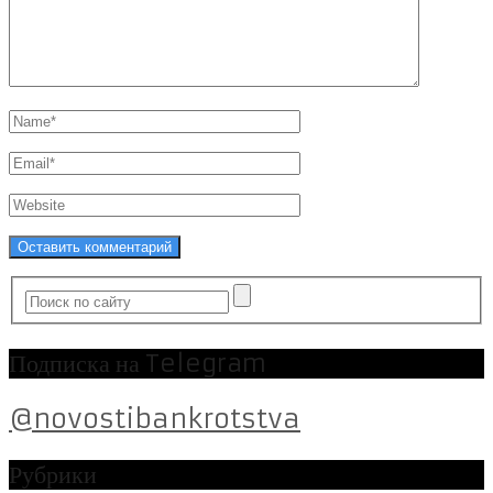
Подписка на Telegram
@novostibankrotstva
Рубрики