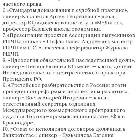
частного права.
6.«Стандарты доказывания в судебной практике»,
спикер Карапетов Артем Георгиевич – д.ю.н.,
директор Юридического института «М-Логос»,
профессор Высшей школы экономики.
7. «Презентация проектов Ассоциации выпускников
РШЧП», спикер – Шефас Павел Андреевич, магистр
РШЧП им С.С. Алексеева, шеф-редактор Журнала
РШЧП.
8. «Идеология обязательной наследственной доли»,
спикер – Петров Евгений Юрьевич — к.ю.н., доцент
Исследовательского центра частного права при
Президенте РФ.
9. «Третейское разбирательство в России: итоги
проведенной реформы и перспективы развития»,
спикер – Босых Андрей Игоревич — к.ю.н.,
ответственный секретарь отделения
Международного коммерческого арбитражного
суда при Торгово-промышленной палате РФ в г.
Краснодаре.
10. «Отказ от исполнения договоров должника в
банкротстве», спикер – Кузьмичева Евгения