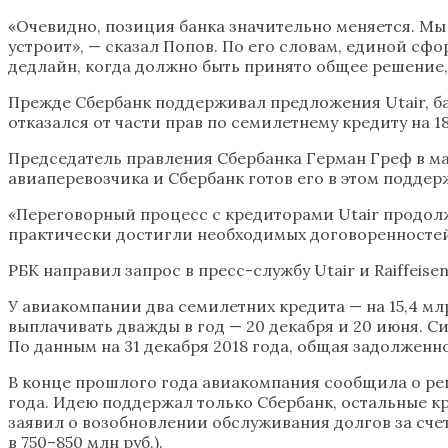
«Очевидно, позиция банка значительно меняется. Мы 
устроит», — сказал Попов. По его словам, единой с
дедлайн, когда должно быть принято общее решение,
Прежде Сбербанк поддерживал предложения Utair, ба
отказался от части прав по семилетнему кредиту на 18
Председатель правления Сбербанка Герман Греф в ма
авиаперевозчика и Сбербанк готов его в этом поддер
«Переговорный процесс с кредиторами Utair продолж
практически достигли необходимых договоренностей п
РБК направил запрос в пресс-службу Utair и Raiffeis
У авиакомпании два семилетних кредита — на 15,4 млр
выплачивать дважды в год — 20 декабря и 20 июня. Син
По данным на 31 декабря 2018 года, общая задолженно
В конце прошлого года авиакомпания сообщила о ре
года. Идею поддержал только Сбербанк, остальные кр
заявил о возобновлении обслуживания долгов за сч
в 750–850 млн руб.).