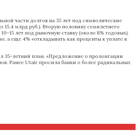
ьной части долгов на 35 лет под символические
из 15,4 млрд руб.). Вторую половину семилетнего
0–15 лет под рыночную ставку (около 8% годовых).
о, а еще 4% «откладывать как проценты к уплате в
оил 35-летний план. «Предложение о пролонгации
лов. Ранее Utair просила банки о более радикальных