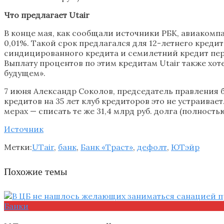
Что предлагает Utair
В конце мая, как сообщали источники РБК, авиакомп
0,01%. Такой срок предлагался для 12-летнего кредита
синдицированного кредита и семилетний кредит пере
Выплату процентов по этим кредитам Utair также хоте
будущем».
7 июня Александр Соколов, председатель правления б
кредитов на 35 лет клуб кредиторов это не устраивае
мерах — списать те же 31,4 млрд руб. долга (полност
Источник
Метки:
UTair
,
банк
,
Банк «Траст»
,
дефолт
,
ЮТэйр
Похожие темы
Банки