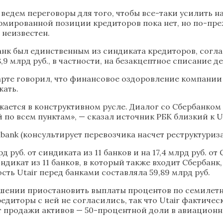
ведем переговоры для того, чтобы все-таки усилить н
формированной позиции кредиторов пока нет, но по-п
 неизвестен.
нк был единственным из синдиката кредиторов, согла
,9 млрд руб., в частности, на безакцептное списание д
рте говорил, что финансовое оздоровление компании
жать.
ается в конструктивном русле. Диалог со Сбербанком
о всем пунктам», — сказал источник РБК близкий к Ut
enbank (консультирует перевозчика насчет реструктури
д руб. от синдиката из 11 банков и на 17,4 млрд руб. 
дикат из 11 банков, в который также входит Сбербанк, 
сть Utair перед банками составляла 59,89 млрд руб.
шении приостановить выплаты процентов по семилетн
едиторы с ней не согласились, так что Utair фактичес
ет продажи активов — 50-процентной доли в авиацион