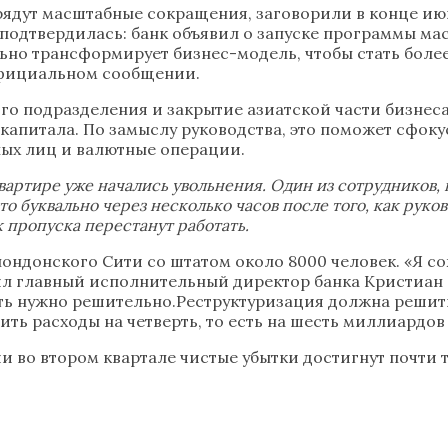
 грядут масштабные сокращения, заговорили в конце июн
 подтвердилась: банк объявил о запуске программы ма
ально трансформирует бизнес-модель, чтобы стать бол
официальном сообщении.
о подразделения и закрытие азиатской части бизнеса
капитала. По замыслу руководства, это поможет сфоку
ных лиц и валютные операции.
-квартире уже начались увольнения. Один из сотрудников
то буквально через несколько часов после того, как руко
ак пропуска перестанут работать.
ондонского Cити со штатом около 8000 человек. «Я с
л главный исполнительный директор банка Кристиан С
ать нужно решительно.Реструктуризация должна реши
ить расходы на четверть, то есть на шесть миллиардов 
ии во втором квартале чистые убытки достигнут почти т