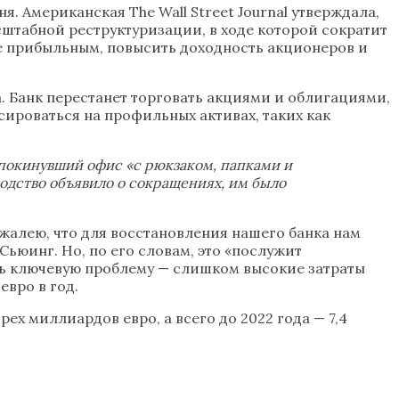
я. Американская The Wall Street Journal утверждала,
сштабной реструктуризации, в ходе которой сократит
ее прибыльным, повысить доходность акционеров и
. Банк перестанет торговать акциями и облигациями,
сироваться на профильных активах, таких как
, покинувший офис «с рюкзаком, папками и
водство объявило о сокращениях, им было
ожалею, что для восстановления нашего банка нам
ьюинг. Но, по его словам, это «послужит
ть ключевую проблему — слишком высокие затраты
евро в год.
рех миллиардов евро, а всего до 2022 года — 7,4