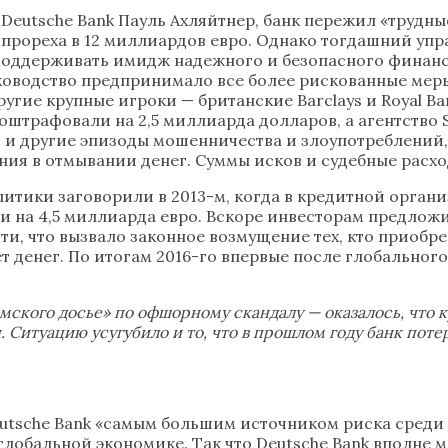
Deutsche Bank Пауль Ахляйтнер, банк пережил «трудн
 прореха в 12 миллиардов евро. Однако тогдашний уп
. Поддерживать имидж надежного и безопасного фина
уководство предпринимало все более рискованные меры
другие крупные игроки — британские Barclays и Royal B
nk оштрафовали на 2,5 миллиарда долларов, а агентств
ли и другие эпизоды мошенничества и злоупотреблений,
ния в отмывании денег. Суммы исков и судебные расхо
литики заговорили в 2013-м, когда в кредитной орга
и на 4,5 миллиарда евро. Вскоре инвесторам предлож
, что вызвало законное возмущение тех, кто приобрел
ет денег. По итогам 2016-го впервые после глобальног
амского досье» по офшорному скандалу — оказалось, что
. Ситуацию усугубило и то, что в прошлом году банк пот
tsche Bank «самым большим источником риска среди 
лобальной экономике. Так что Deutsche Bank вполне м