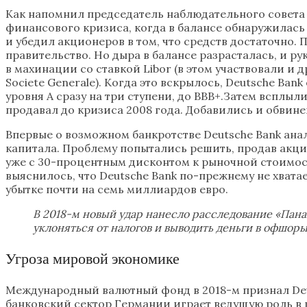
Как напомнил председатель наблюдательного совета 
финансового кризиса, когда в балансе обнаружилась
и убедил акционеров в том, что средств достаточно
правительство. Но дыра в балансе разрасталась, и р
в махинации со ставкой Libor (в этом участвовали и 
Societe Generale). Когда это вскрылось, Deutsche Ba
уровня А сразу на три ступени, до BBB+.Затем всплы
продавал до кризиса 2008 года. Добавились и обвине
Впервые о возможном банкротстве Deutsche Bank ана
капитала. Проблему попытались решить, продав акци
уже с 30-процентным дисконтом к рыночной стоимости
выяснилось, что Deutsche Bank по-прежнему не хвата
убытке почти на семь миллиардов евро.
В 2018-м новый удар нанесло расследование «Пан
уклоняться от налогов и выводить деньги в офшоры
Угроза мировой экономике
Международный валютный фонд в 2018-м признал Deu
банковский сектор Германии играет ведущую роль в г