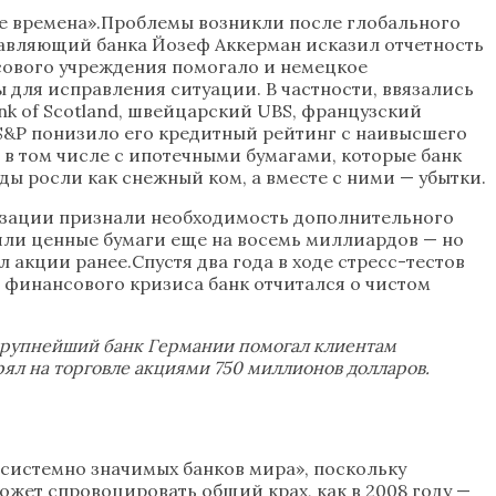
ые времена».Проблемы возникли после глобального
равляющий банка Йозеф Аккерман исказил отчетность
нсового учреждения помогало и немецкое
 для исправления ситуации. В частности, ввязались
ank of Scotland, швейцарский UBS, французский
о S&P понизило его кредитный рейтинг с наивысшего
 в том числе с ипотечными бумагами, которые банк
ды росли как снежный ком, а вместе с ними — убытки.
низации признали необходимость дополнительного
или ценные бумаги еще на восемь миллиардов — но
 акции ранее.Спустя два года в ходе стресс-тестов
о финансового кризиса банк отчитался о чистом
 крупнейший банк Германии помогал клиентам
ерял на торговле акциями 750 миллионов долларов.
системно значимых банков мира», поскольку
ожет спровоцировать общий крах, как в 2008 году —