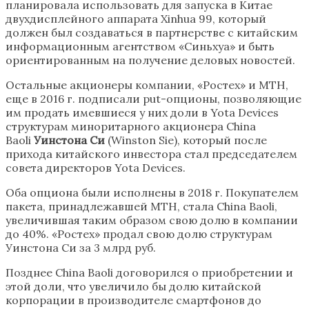
планировала использовать для запуска в Китае
двухдисплейного аппарата Xinhua 99, который
должен был создаваться в партнерстве с китайским
информационным агентством «Синьхуа» и быть
ориентированным на получение деловых новостей.
Остальные акционеры компании, «Ростех» и MTH,
еще в 2016 г. подписали put-опционы, позволяющие
им продать имевшиеся у них доли в Yota Devices
структурам миноритарного акционера China
Baoli
Уинстона Си
(Winston Sie), который после
прихода китайского инвестора стал председателем
совета директоров Yota Devices.
Оба опциона были исполнены в 2018 г. Покупателем
пакета, принадлежавшей MTH, стала China Baoli,
увеличившая таким образом свою долю в компании
до 40%. «Ростех» продал свою долю структурам
Уинстона Си за 3 млрд руб.
Позднее China Baoli договорился о приобретении и
этой доли, что увеличило бы долю китайской
корпорации в производителе смартфонов до