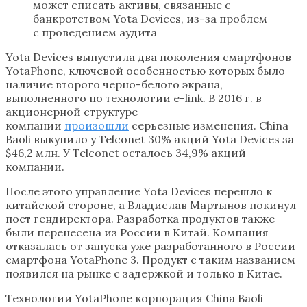
может списать активы, связанные с
банкротством Yota Devices, из-за проблем
с проведением аудита
Yota Devices выпустила два поколения смартфонов
YotaPhone, ключевой особенностью которых было
наличие второго черно-белого экрана,
выполненного по технологии e-link. В 2016 г. в
акционерной структуре
компании
произошли
серьезные изменения. China
Baoli выкупило у Telconet 30% акций Yota Devices за
$46,2 млн. У Telconet осталось 34,9% акций
компании.
После этого управление Yota Devices перешло к
китайской стороне, а Владислав Мартынов покинул
пост гендиректора. Разработка продуктов также
были перенесена из России в Китай. Компания
отказалась от запуска уже разработанного в России
смартфона YotaPhone 3. Продукт с таким названием
появился на рынке с задержкой и только в Китае.
Технологии YotaPhone корпорация China Baoli