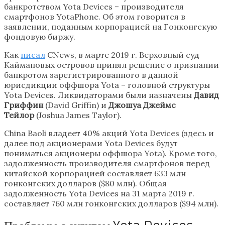
банкротством Yota Devices – производителя
смартфонов YotaPhone. Об этом говорится в
заявлении, поданным корпорацией на Гонконгскую
фондовую биржу.
Как
писал
CNews, в марте 2019 г. Верховный суд
Каймановых островов принял решение о признании
банкротом зарегистрированного в данной
юрисдикции оффшора Yota – головной структуры
Yota Devices. Ликвидаторами были назначены
Давид
Гриффин
(David Griffin) и
Джошуа Джеймс
Тейлор
(Joshua James Taylor).
China Baoli владеет 40% акций Yota Devices (здесь и
далее под акционерами Yota Devices будут
пониматься акционеры оффшора Yota). Кроме того,
задолженность производителя смартфонов перед
китайской корпорацией составляет 633 млн
гонконгских долларов ($80 млн). Общая
задолженность Yota Devices на 31 марта 2019 г.
составляет 760 млн гонконгских долларов ($94 млн).