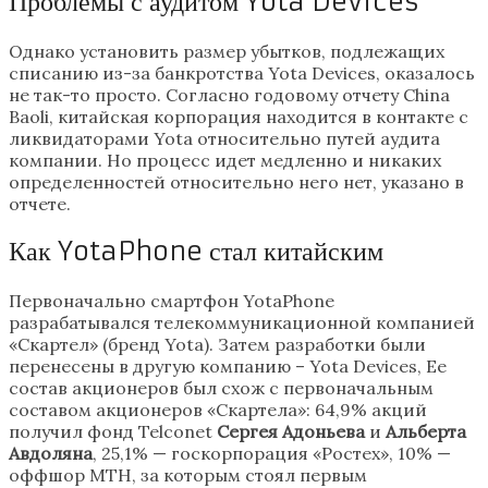
Проблемы с аудитом Yota Devices
Однако установить размер убытков, подлежащих
списанию из-за банкротства Yota Devices, оказалось
не так-то просто. Согласно годовому отчету China
Baoli, китайская корпорация находится в контакте с
ликвидаторами Yota относительно путей аудита
компании. Но процесс идет медленно и никаких
определенностей относительно него нет, указано в
отчете.
Как YotaPhone стал китайским
Первоначально смартфон YotaPhone
разрабатывался телекоммуникационной компанией
«Скартел» (бренд Yota). Затем разработки были
перенесены в другую компанию – Yota Devices, Ее
состав акционеров был схож с первоначальным
составом акционеров «Скартела»: 64,9% акций
получил фонд Telconet
Сергея Адоньева
и
Альберта
Авдоляна
, 25,1% — госкорпорация «Ростех», 10% —
оффшор MTH, за которым стоял первым