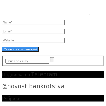
Подписка на Telegram
@novostibankrotstva
Рубрики